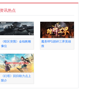
资讯热点
《暗区突围》金钱豹雕
魔兽RPG踏碎三界英雄
像位
推
《幻塔》回归助力点上
限介