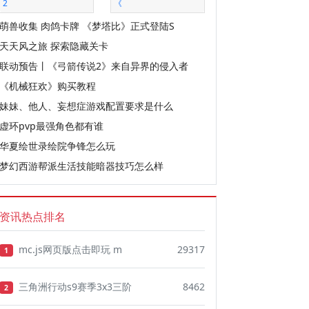
2
《
萌兽收集 肉鸽卡牌 《梦塔比》正式登陆S
天天风之旅 探索隐藏关卡
联动预告丨《弓箭传说2》来自异界的侵入者
《机械狂欢》购买教程
妹妹、他人、妄想症游戏配置要求是什么
虚环pvp最强角色都有谁
华夏绘世录绘院争锋怎么玩
梦幻西游帮派生活技能暗器技巧怎么样
资讯热点排名
mc.js网页版点击即玩 m
29317
1
三角洲行动s9赛季3x3三阶
8462
2