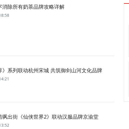
字消除所有奶茶品牌攻略详解
18:58
界》系列联动杭州宋城 共筑御剑山河文化品牌
14:21
酷飒出街《仙侠世界2》联动汉服品牌京渝堂
13:52