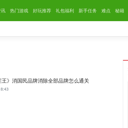
资讯
热门游戏
好玩推荐
礼包福利
新手任务
难点
秘籍
茬王》消国民品牌消除全部品牌怎么通关
18:43