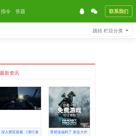
指令
答题
联系我们
跳转
栏目分类
最新资讯
深入禁区探索 《潜行者
育碧送福利了 射击大作