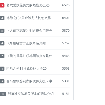
老六爱找茬美女的烦恼怎么过-
6520
3
博德之门3黄金雏龙法杖怎么得
6401
4
《大侠立志传》剿灭摸金门任务
5870
5
代号破晓官方正版角色介绍
5752
6
《我的世界》领地删除指令是什
5463
7
闪烁之光11月兑换码大全20
5368
8
赛马娘锻炼到底的伙伴支援卡事
5331
9
部落冲突陈塘关版本的玩法介绍
5151
10