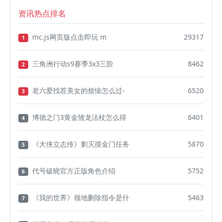
资讯热点排名
mc.js网页版点击即玩 m
29317
1
三角洲行动s9赛季3x3三阶
8462
2
老六爱找茬美女的烦恼怎么过-
6520
3
博德之门3黄金雏龙法杖怎么得
6401
4
《大侠立志传》剿灭摸金门任务
5870
5
代号破晓官方正版角色介绍
5752
6
《我的世界》领地删除指令是什
5463
7