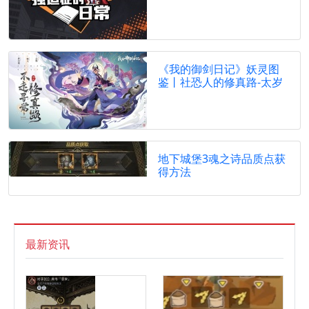
《我的御剑日记》妖灵图
鉴丨社恐人的修真路-太岁
地下城堡3魂之诗品质点获
得方法
最新资讯