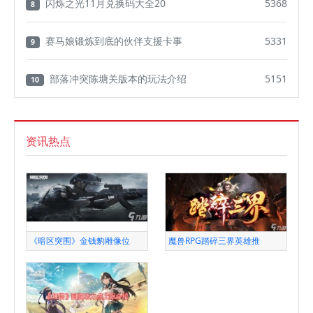
闪烁之光11月兑换码大全20
5368
8
赛马娘锻炼到底的伙伴支援卡事
5331
9
部落冲突陈塘关版本的玩法介绍
5151
10
资讯热点
《暗区突围》金钱豹雕像位
魔兽RPG踏碎三界英雄推