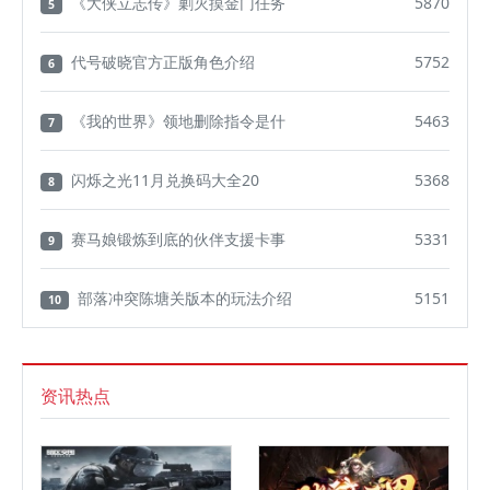
《大侠立志传》剿灭摸金门任务
5870
5
代号破晓官方正版角色介绍
5752
6
《我的世界》领地删除指令是什
5463
7
闪烁之光11月兑换码大全20
5368
8
赛马娘锻炼到底的伙伴支援卡事
5331
9
部落冲突陈塘关版本的玩法介绍
5151
10
资讯热点