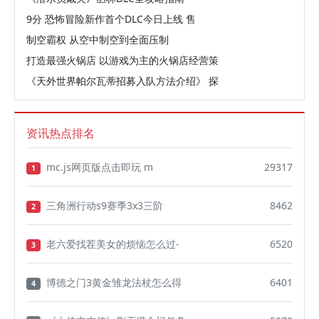
9分 恐怖冒险新作首个DLC今日上线 售
制空霸权 从空中制空到全面压制
打造最强火锅店 以游戏为主的火锅店经营策
《天外世界帕尔瓦蒂招募入队方法介绍》 探
资讯热点排名
mc.js网页版点击即玩 m
29317
1
三角洲行动s9赛季3x3三阶
8462
2
老六爱找茬美女的烦恼怎么过-
6520
3
博德之门3黄金雏龙法杖怎么得
6401
4