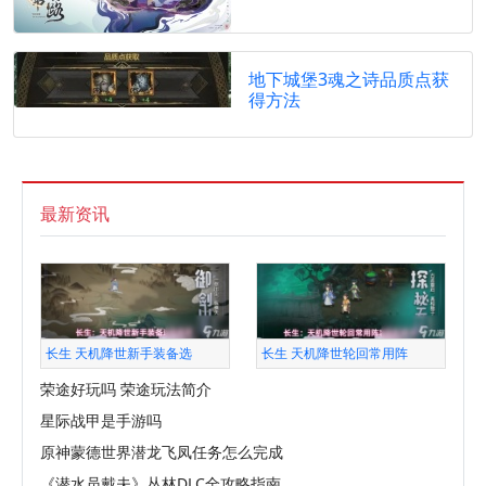
地下城堡3魂之诗品质点获
得方法
最新资讯
长生 天机降世新手装备选
长生 天机降世轮回常用阵
荣途好玩吗 荣途玩法简介
星际战甲是手游吗
原神蒙德世界潜龙飞凤任务怎么完成
《潜水员戴夫》丛林DLC全攻略指南