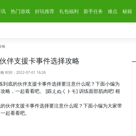
资讯
热门游戏
好玩推荐
礼包福利
新手任务
难点
秘籍
攻略
伙伴支援卡事件选择攻略
攻略
时间：2022-07-01 16:26
锻炼到底的伙伴支援卡事件选择要注意什么呢？下面小编为
略，一起看看吧。 [鍛えぬくトモ] 训练面部肌肉吧! 根
底的伙伴支援卡事件选择要注意什么呢？下面小编为大家带
，一起看看吧。