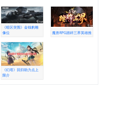
《暗区突围》金钱豹雕
像位
魔兽RPG踏碎三界英雄推
《幻塔》回归助力点上
限介