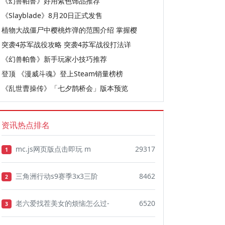
《幻兽帕鲁》好用紫色饰品推荐
《Slayblade》8月20日正式发售
植物大战僵尸中樱桃炸弹的范围介绍 掌握樱
突袭4苏军战役攻略 突袭4苏军战役打法详
《幻兽帕鲁》新手玩家小技巧推荐
登顶 《漫威斗魂》登上Steam销量榜榜
《乱世曹操传》「七夕鹊桥会」版本预览
资讯热点排名
mc.js网页版点击即玩 m
29317
1
三角洲行动s9赛季3x3三阶
8462
2
老六爱找茬美女的烦恼怎么过-
6520
3