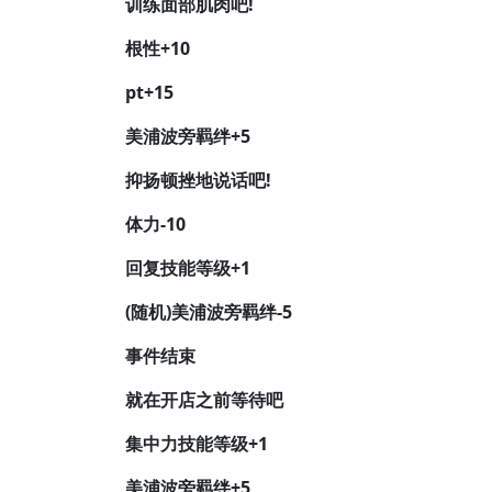
训练面部肌肉吧!
根性+10
pt+15
美浦波旁羁绊+5
抑扬顿挫地说话吧!
体力-10
回复技能等级+1
(随机)美浦波旁羁绊-5
事件结束
就在开店之前等待吧
集中力技能等级+1
美浦波旁羁绊+5