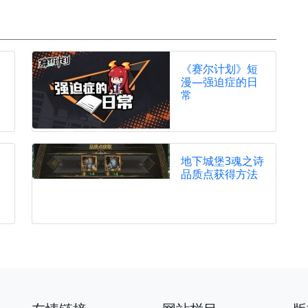
《赛尔计划》短
漫—强迫症的日
常
地下城堡3魂之诗
品质点获得方法