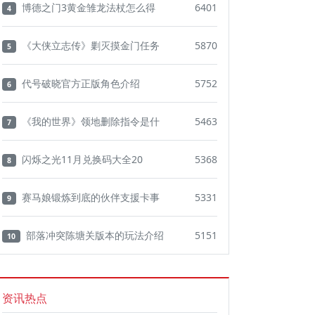
博德之门3黄金雏龙法杖怎么得
6401
4
《大侠立志传》剿灭摸金门任务
5870
5
代号破晓官方正版角色介绍
5752
6
《我的世界》领地删除指令是什
5463
7
闪烁之光11月兑换码大全20
5368
8
赛马娘锻炼到底的伙伴支援卡事
5331
9
部落冲突陈塘关版本的玩法介绍
5151
10
资讯热点