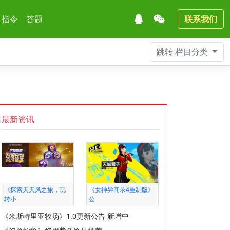
指令
答题
联系我们
跳转
栏目分类
最新资讯
《探索天天风之旅，玩
《女神异闻录4重制版》
转小
公
《米斯特里亚牧场》1.0更新公告 新增中