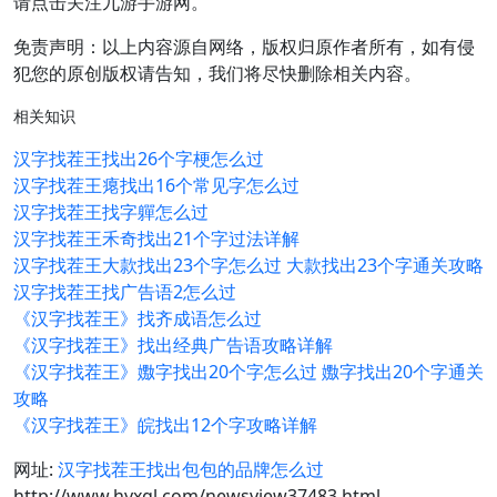
请点击关注九游手游网。
免责声明：以上内容源自网络，版权归原作者所有，如有侵
犯您的原创版权请告知，我们将尽快删除相关内容。
相关知识
汉字找茬王找出26个字梗怎么过
汉字找茬王瘪找出16个常见字怎么过
汉字找茬王找字軃怎么过
汉字找茬王禾奇找出21个字过法详解
汉字找茬王大款找出23个字怎么过 大款找出23个字通关攻略
汉字找茬王找广告语2怎么过
《汉字找茬王》找齐成语怎么过
《汉字找茬王》找出经典广告语攻略详解
《汉字找茬王》嫐字找出20个字怎么过 嫐字找出20个字通关
攻略
《汉字找茬王》皖找出12个字攻略详解
网址:
汉字找茬王找出包包的品牌怎么过
http://www.hyxgl.com/newsview37483.html