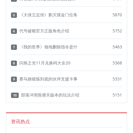
《大侠立志传》剿灭摸金门任务
5870
5
代号破晓官方正版角色介绍
5752
6
《我的世界》领地删除指令是什
5463
7
闪烁之光11月兑换码大全20
5368
8
赛马娘锻炼到底的伙伴支援卡事
5331
9
部落冲突陈塘关版本的玩法介绍
5151
10
资讯热点