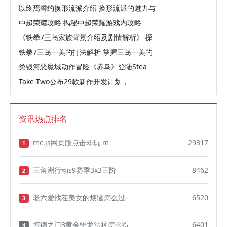
以终焉誓约换形流派介绍 换形流派的魅力与
中超荣耀攻略 揭秘中超荣耀游戏内攻略
《铁拳7三岛家族背景介绍及剧情解析》 探
铁拳7三岛一美的打法解析 掌握三岛一美的
类银河恶魔城动作冒险《赤鸟》登陆Stea
Take-Two公布29款新作开发计划，
资讯热点排名
mc.js网页版点击即玩 m
29317
1
三角洲行动s9赛季3x3三阶
8462
2
老六爱找茬美女的烦恼怎么过-
6520
3
博德之门3黄金雏龙法杖怎么得
6401
4