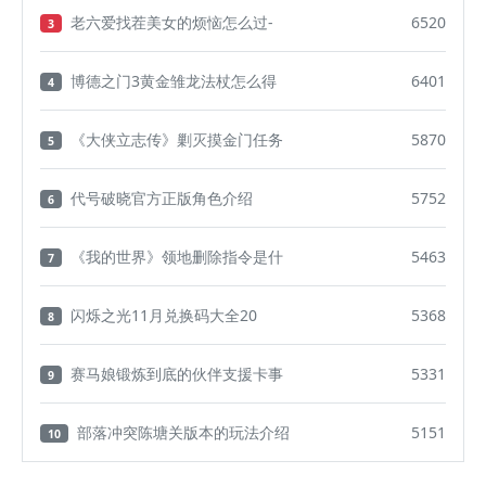
老六爱找茬美女的烦恼怎么过-
6520
3
博德之门3黄金雏龙法杖怎么得
6401
4
《大侠立志传》剿灭摸金门任务
5870
5
代号破晓官方正版角色介绍
5752
6
《我的世界》领地删除指令是什
5463
7
闪烁之光11月兑换码大全20
5368
8
赛马娘锻炼到底的伙伴支援卡事
5331
9
部落冲突陈塘关版本的玩法介绍
5151
10