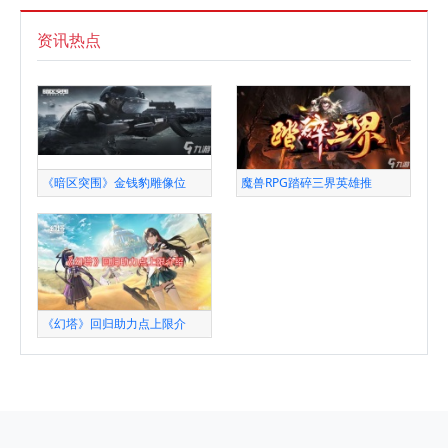
资讯热点
《暗区突围》金钱豹雕像位
魔兽RPG踏碎三界英雄推
《幻塔》回归助力点上限介