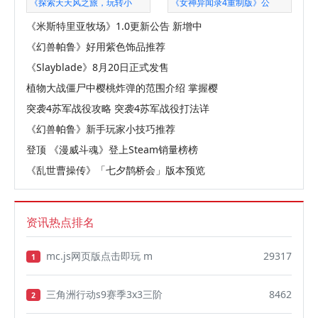
《探索天天风之旅，玩转小
《女神异闻录4重制版》公
《米斯特里亚牧场》1.0更新公告 新增中
《幻兽帕鲁》好用紫色饰品推荐
《Slayblade》8月20日正式发售
植物大战僵尸中樱桃炸弹的范围介绍 掌握樱
突袭4苏军战役攻略 突袭4苏军战役打法详
《幻兽帕鲁》新手玩家小技巧推荐
登顶 《漫威斗魂》登上Steam销量榜榜
《乱世曹操传》「七夕鹊桥会」版本预览
资讯热点排名
mc.js网页版点击即玩 m
29317
1
三角洲行动s9赛季3x3三阶
8462
2