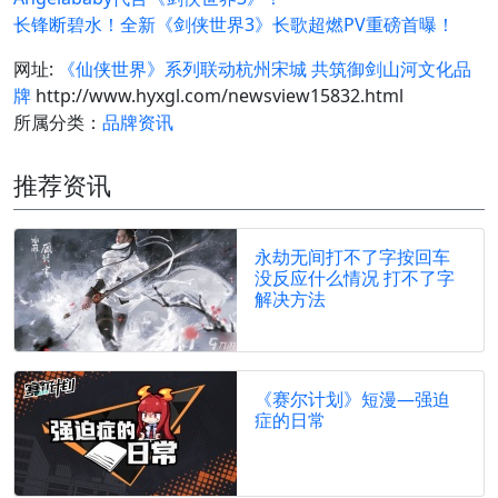
长锋断碧水！全新《剑侠世界3》长歌超燃PV重磅首曝！
网址:
《仙侠世界》系列联动杭州宋城 共筑御剑山河文化品
牌
http://www.hyxgl.com/newsview15832.html
所属分类：
品牌资讯
推荐资讯
永劫无间打不了字按回车
没反应什么情况 打不了字
解决方法
《赛尔计划》短漫—强迫
症的日常