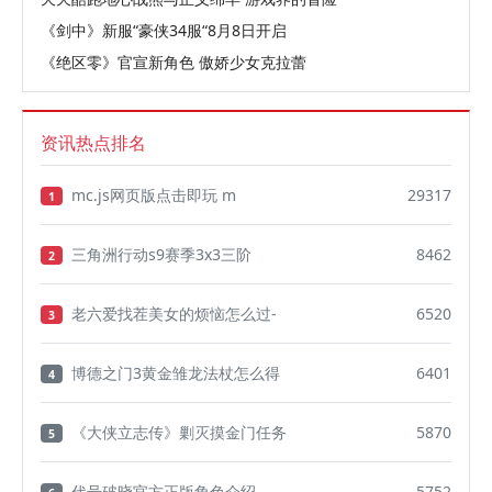
《剑中》新服“豪侠34服“8月8日开启
《绝区零》官宣新角色 傲娇少女克拉蕾
资讯热点排名
mc.js网页版点击即玩 m
29317
1
三角洲行动s9赛季3x3三阶
8462
2
老六爱找茬美女的烦恼怎么过-
6520
3
博德之门3黄金雏龙法杖怎么得
6401
4
《大侠立志传》剿灭摸金门任务
5870
5
代号破晓官方正版角色介绍
5752