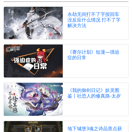
永劫无间打不了字按回车
没反应什么情况 打不了字
解决方法
《赛尔计划》短漫—强迫
症的日常
《我的御剑日记》妖灵图
鉴丨社恐人的修真路-太岁
地下城堡3魂之诗品质点获