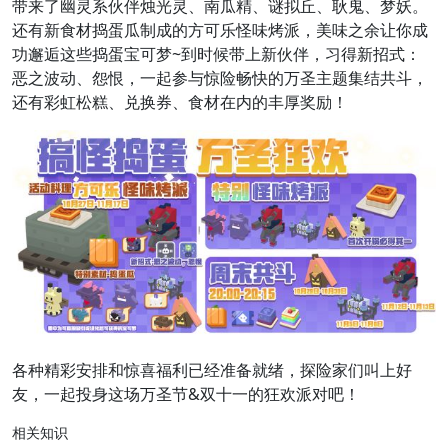
带来了幽灵系伙伴烛光灵、南瓜精、谜拟丘、耿鬼、梦妖。
还有新食材捣蛋瓜制成的方可乐怪味烤派，美味之余让你成
功邂逅这些捣蛋宝可梦~到时候带上新伙伴，习得新招式：
恶之波动、怨恨，一起参与惊险畅快的万圣主题集结共斗，
还有彩虹松糕、兑换券、食材在内的丰厚奖励！
各种精彩安排和惊喜福利已经准备就绪，探险家们叫上好
友，一起投身这场万圣节&双十一的狂欢派对吧！
相关知识