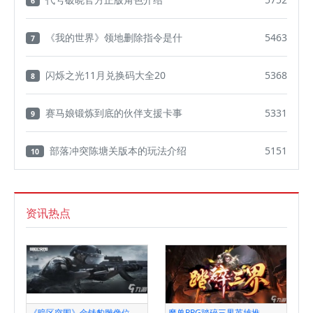
6
《我的世界》领地删除指令是什
5463
7
闪烁之光11月兑换码大全20
5368
8
赛马娘锻炼到底的伙伴支援卡事
5331
9
部落冲突陈塘关版本的玩法介绍
5151
10
资讯热点
《暗区突围》金钱豹雕像位
魔兽RPG踏碎三界英雄推