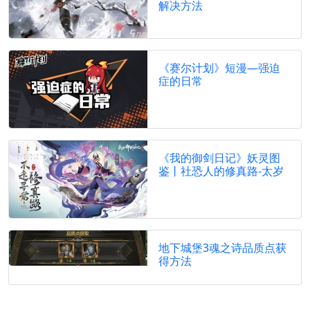
解决方法
《赛尔计划》短漫—强迫
症的日常
《我的御剑日记》妖灵图
鉴丨社恐人的修真路-太岁
地下城堡3魂之诗品质点获
得方法