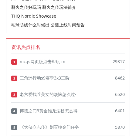
薪火之传好玩吗 薪火之传玩法简介
THQ Nordic Showcase
毛球防线什么时候出 公测上线时间预告
资讯热点排名
mc.js网页版点击即玩 m
29317
1
三角洲行动s9赛季3x3三阶
8462
2
老六爱找茬美女的烦恼怎么过-
6520
3
博德之门3黄金雏龙法杖怎么得
6401
4
《大侠立志传》剿灭摸金门任务
5870
5