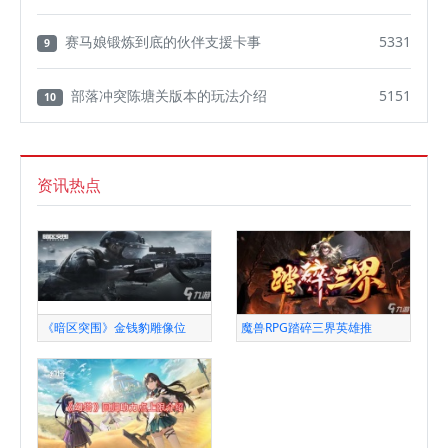
赛马娘锻炼到底的伙伴支援卡事
5331
9
部落冲突陈塘关版本的玩法介绍
5151
10
资讯热点
《暗区突围》金钱豹雕像位
魔兽RPG踏碎三界英雄推