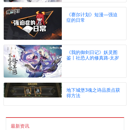
《赛尔计划》短漫—强迫
症的日常
《我的御剑日记》妖灵图
鉴丨社恐人的修真路-太岁
地下城堡3魂之诗品质点获
得方法
最新资讯