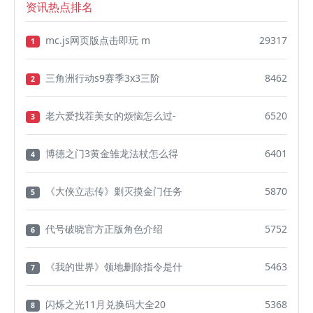
资讯热点排名
mc.js网页版点击即玩 m
29317
1
三角洲行动s9赛季3x3三阶
8462
2
老六爱找茬美女的烦恼怎么过-
6520
3
博德之门3黄金雏龙法杖怎么得
6401
4
《大侠立志传》剿灭摸金门任务
5870
5
代号破晓官方正版角色介绍
5752
6
《我的世界》领地删除指令是什
5463
7
闪烁之光11月兑换码大全20
5368
8