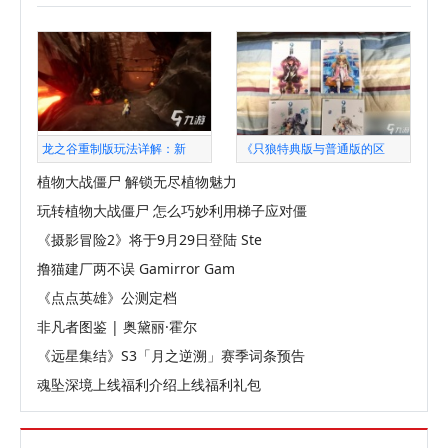
龙之谷重制版玩法详解：新
《只狼特典版与普通版的区
植物大战僵尸 解锁无尽植物魅力
玩转植物大战僵尸 怎么巧妙利用梯子应对僵
《摄影冒险2》将于9月29日登陆 Ste
撸猫建厂两不误 Gamirror Gam
《点点英雄》公测定档
非凡者图鉴 | 奥黛丽·霍尔
《远星集结》S3「月之逆溯」赛季词条预告
魂坠深境上线福利介绍上线福利礼包