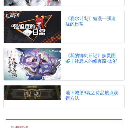
《赛尔计划》短漫—强迫
症的日常
《我的御剑日记》妖灵图
鉴丨社恐人的修真路-太岁
地下城堡3魂之诗品质点获
得方法
最新资讯