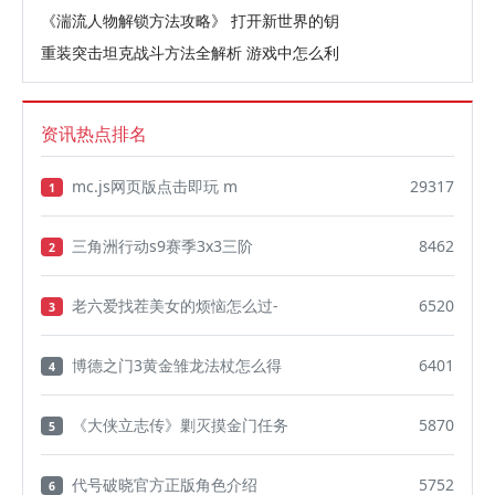
《湍流人物解锁方法攻略》 打开新世界的钥
重装突击坦克战斗方法全解析 游戏中怎么利
资讯热点排名
mc.js网页版点击即玩 m
29317
1
三角洲行动s9赛季3x3三阶
8462
2
老六爱找茬美女的烦恼怎么过-
6520
3
博德之门3黄金雏龙法杖怎么得
6401
4
《大侠立志传》剿灭摸金门任务
5870
5
代号破晓官方正版角色介绍
5752
6