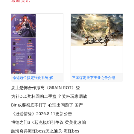
命运冠位指定强化系统 解
三国谋定天下王业之争介绍
废土恐怖合作撤离《GRAIN ROT》登
为补DLC奖杯回购二手盘 全奖杯玩家晒战
Bin或要彻底不打了 心理出问题了 国产
《逍遥情缘》2026.8.11更新公告
博德之门3卡菈克模组引争议 柔美化改编
航海奇兵海怪boss怎么通关-海怪bos