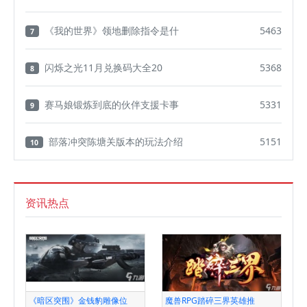
《我的世界》领地删除指令是什
5463
7
闪烁之光11月兑换码大全20
5368
8
赛马娘锻炼到底的伙伴支援卡事
5331
9
部落冲突陈塘关版本的玩法介绍
5151
10
资讯热点
《暗区突围》金钱豹雕像位
魔兽RPG踏碎三界英雄推