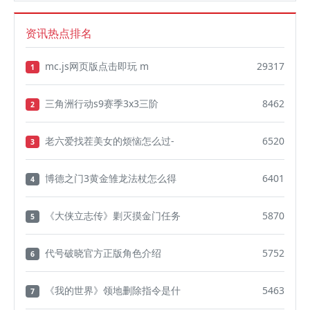
资讯热点排名
mc.js网页版点击即玩 m
29317
1
三角洲行动s9赛季3x3三阶
8462
2
老六爱找茬美女的烦恼怎么过-
6520
3
博德之门3黄金雏龙法杖怎么得
6401
4
《大侠立志传》剿灭摸金门任务
5870
5
代号破晓官方正版角色介绍
5752
6
《我的世界》领地删除指令是什
5463
7