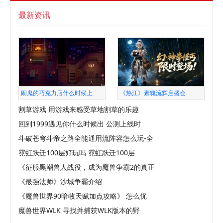
最新资讯
闹鬼的巧克力店什么时候上
《热江》素魄流辉启盛会
割草游戏 用游戏来感受草地割草的乐趣
回到1999遇见你什么时候出 公测上线时
斗破苍穹斗帝之路全能通用流阵容怎么玩-全
霓虹跃迁100层好玩吗 霓虹跃迁100层
《征服黑潮兽人战役，成为魔兽争霸2的真正
《最强法师》沙城争霸介绍
《魔兽世界90暗牧天赋加点攻略》 怎么优
魔兽世界WLK 寻找并捕获WLK版本的野