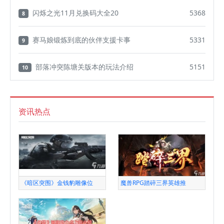
闪烁之光11月兑换码大全20
5368
8
赛马娘锻炼到底的伙伴支援卡事
5331
9
部落冲突陈塘关版本的玩法介绍
5151
10
资讯热点
《暗区突围》金钱豹雕像位
魔兽RPG踏碎三界英雄推