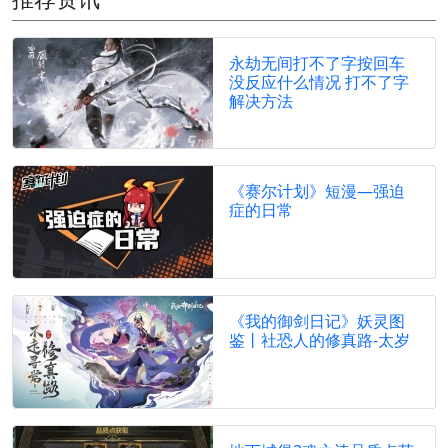
永劫无间打不了字按回车
没反应什么情况 打不了字
解决方法
《赛尔计划》短漫—强迫
症的日常
《我的御剑日记》妖灵图
鉴丨社恐人的修真路-太岁