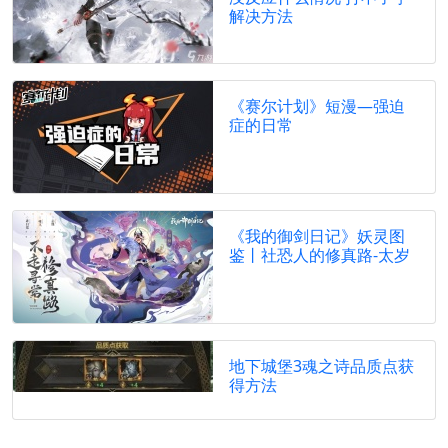
解决方法
《赛尔计划》短漫—强迫
症的日常
《我的御剑日记》妖灵图
鉴丨社恐人的修真路-太岁
地下城堡3魂之诗品质点获
得方法