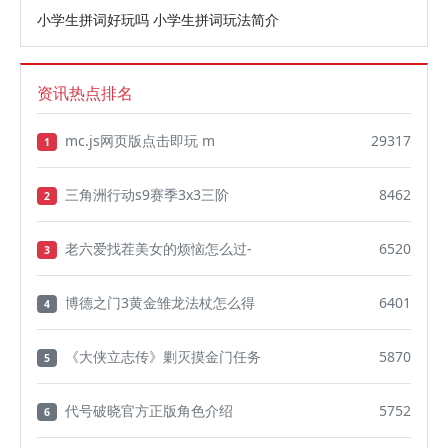
小学生拼词好玩吗 小学生拼词玩法简介
资讯热点排名
mc.js网页版点击即玩 m
29317
1
三角洲行动s9赛季3x3三阶
8462
2
老六爱找茬美女的烦恼怎么过-
6520
3
博德之门3黄金雏龙法杖怎么得
6401
4
《大侠立志传》剿灭摸金门任务
5870
5
代号破晓官方正版角色介绍
5752
6