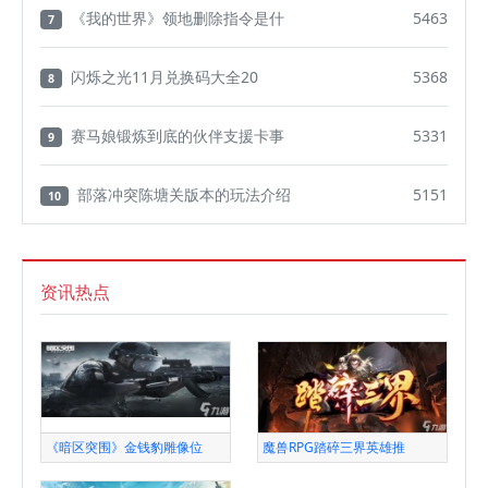
《我的世界》领地删除指令是什
5463
7
闪烁之光11月兑换码大全20
5368
8
赛马娘锻炼到底的伙伴支援卡事
5331
9
部落冲突陈塘关版本的玩法介绍
5151
10
资讯热点
《暗区突围》金钱豹雕像位
魔兽RPG踏碎三界英雄推