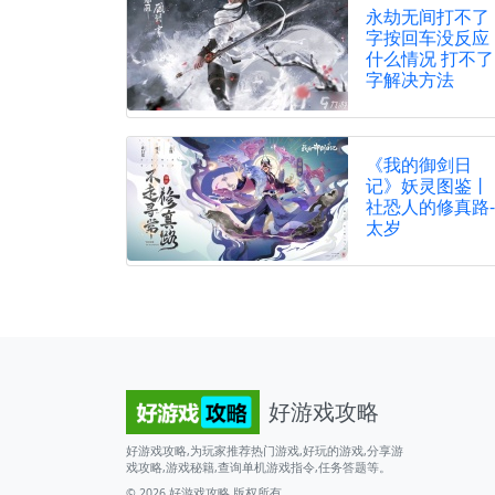
永劫无间打不了
字按回车没反应
什么情况 打不了
字解决方法
《我的御剑日
记》妖灵图鉴丨
社恐人的修真路-
太岁
好游戏攻略
好游戏攻略,为玩家推荐热门游戏,好玩的游戏,分享游
戏攻略,游戏秘籍,查询单机游戏指令,任务答题等。
© 2026
好游戏攻略
版权所有