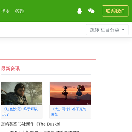
指令
答题
联系我们
跳转
栏目分类
最新资讯
《红色沙漠》终于可以
《大步同行》补丁克制
玩了
修复
宫崎英高FS社新作《The Duskbl