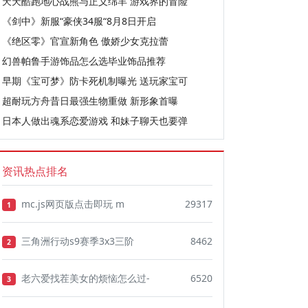
天天酷跑地心战熊与正义绵羊 游戏界的冒险
《剑中》新服“豪侠34服“8月8日开启
《绝区零》官宣新角色 傲娇少女克拉蕾
幻兽帕鲁手游饰品怎么选毕业饰品推荐
早期《宝可梦》防卡死机制曝光 送玩家宝可
超耐玩方舟昔日最强生物重做 新形象首曝
日本人做出魂系恋爱游戏 和妹子聊天也要弹
资讯热点排名
mc.js网页版点击即玩 m
29317
1
三角洲行动s9赛季3x3三阶
8462
2
老六爱找茬美女的烦恼怎么过-
6520
3