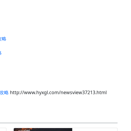
攻略
略
攻略
http://www.hyxgl.com/newsview37213.html