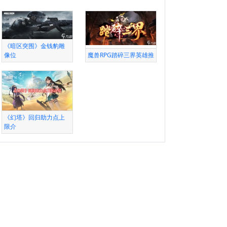
《暗区突围》金钱豹雕
像位
魔兽RPG踏碎三界英雄推
《幻塔》回归助力点上
限介