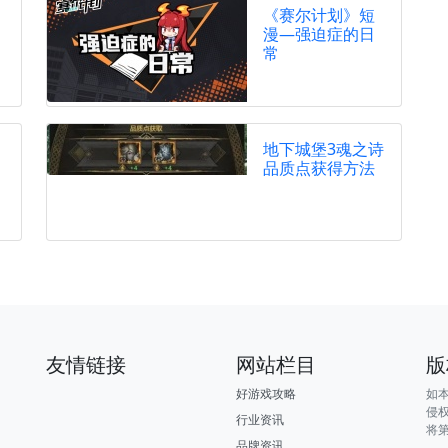
《赛尔计划》短
漫—强迫症的日
常
地下城堡3魂之诗
品质点获得方法
友情链接
网站栏目
版
好游戏攻略
如
侵
行业资讯
将
品牌资讯