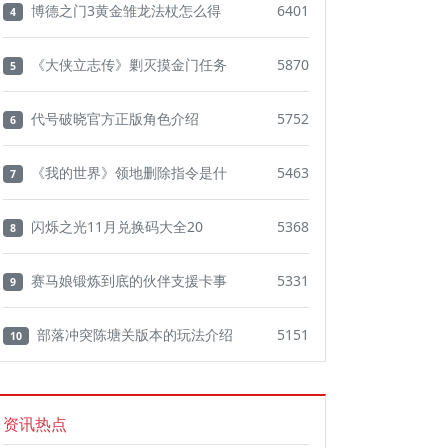
博德之门3黄金雏龙法杖怎么得
6401
4
《大侠立志传》剿灭摸金门任务
5870
5
代号破晓官方正版角色介绍
5752
6
《我的世界》领地删除指令是什
5463
7
闪烁之光11月兑换码大全20
5368
8
赛马娘锻炼到底的伙伴支援卡事
5331
9
部落冲突陈塘关版本的玩法介绍
5151
10
资讯热点