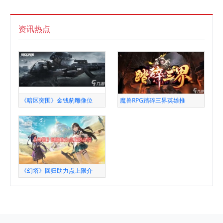
资讯热点
《暗区突围》金钱豹雕像位
魔兽RPG踏碎三界英雄推
《幻塔》回归助力点上限介