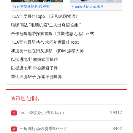
PS官方发新物料 战神劳
Frame认证大放水 V
TGA年度最佳Top5 《昭和米国物语》
猫咪“霸占”电脑机箱?主人出奇招 自制“
合作危险地带探索冒险《共聚遗忘之地》正式
TGA官方最新动态 求问年度最佳Top5
和朋友一起在街头漂移 《JDM 漂移大师
以挺进地牢 掌握武器操作
以挺进地牢 学会躲避子弹
重生细胞铲子 探索细胞世界
资讯热点排名
mc.js网页版点击即玩 m
29317
1
三角洲行动s9赛季3x3三阶
8462
2