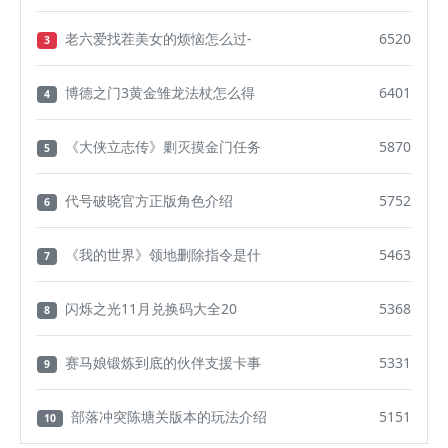
老六爱找茬美女的烦恼怎么过-
6520
3
博德之门3黄金雏龙法杖怎么得
6401
4
《大侠立志传》剿灭摸金门任务
5870
5
代号破晓官方正版角色介绍
5752
6
《我的世界》领地删除指令是什
5463
7
闪烁之光11月兑换码大全20
5368
8
赛马娘锻炼到底的伙伴支援卡事
5331
9
部落冲突陈塘关版本的玩法介绍
5151
10