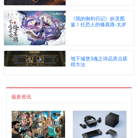
《我的御剑日记》妖灵图
鉴丨社恐人的修真路-太岁
地下城堡3魂之诗品质点获
得方法
最新资讯