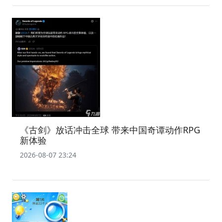
《古剑》放话冲击全球 带来中国奇谭动作RPG
新体验
2026-08-07 23:24