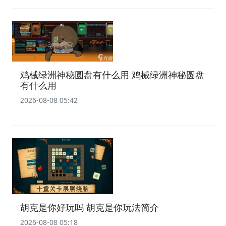
鸡械绿洲神秘圆盘有什么用 鸡械绿洲神秘圆盘
有什么用
2026-08-08 05:42
胡克是你好玩吗 胡克是你玩法简介
2026-08-08 05:18