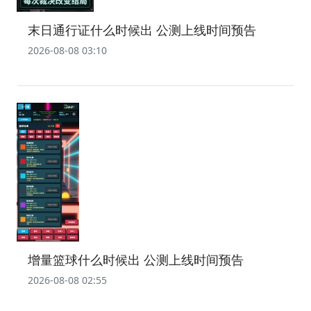
末日通行证什么时候出 公测上线时间预告
2026-08-08 03:10
增量篮球什么时候出 公测上线时间预告
2026-08-08 02:55