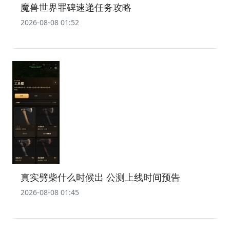
魔兽世界罪碑速递任务攻略
2026-08-08 01:52
真实劈柴什么时候出 公测上线时间预告
2026-08-08 01:45