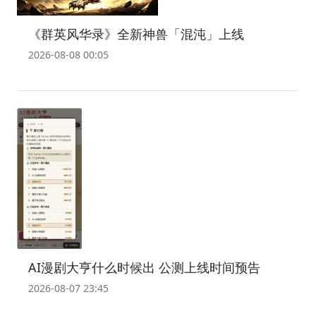
《群英风华录》全新神兽「混沌」上线
2026-08-08 00:05
AI漫剧大亨什么时候出 公测上线时间预告
2026-08-07 23:45