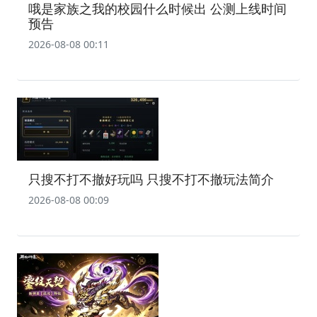
哦是家族之我的校园什么时候出 公测上线时间
预告
2026-08-08 00:11
只搜不打不撤好玩吗 只搜不打不撤玩法简介
2026-08-08 00:09