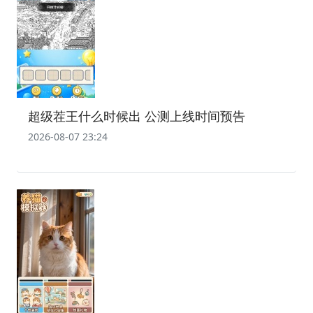
超级茬王什么时候出 公测上线时间预告
2026-08-07 23:24