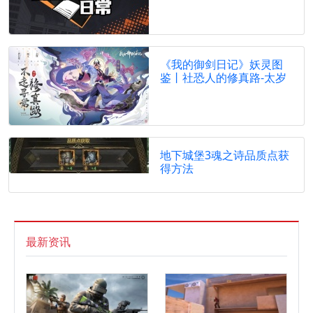
《我的御剑日记》妖灵图
鉴丨社恐人的修真路-太岁
地下城堡3魂之诗品质点获
得方法
最新资讯