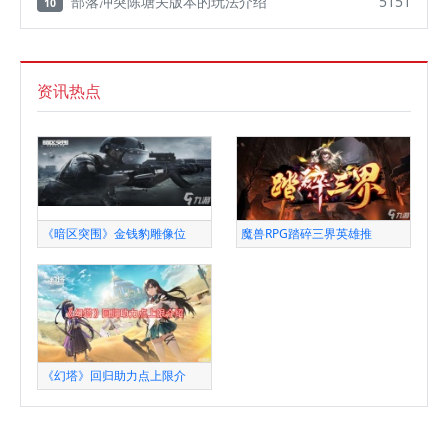
部落冲突陈塘关版本的玩法介绍
5151
10
资讯热点
《暗区突围》金钱豹雕像位
魔兽RPG踏碎三界英雄推
《幻塔》回归助力点上限介