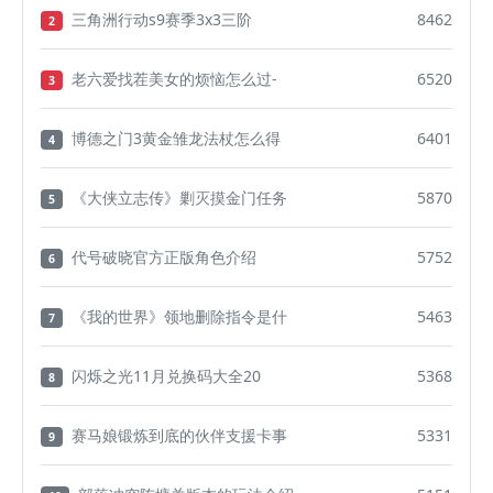
三角洲行动s9赛季3x3三阶
8462
2
老六爱找茬美女的烦恼怎么过-
6520
3
博德之门3黄金雏龙法杖怎么得
6401
4
《大侠立志传》剿灭摸金门任务
5870
5
代号破晓官方正版角色介绍
5752
6
《我的世界》领地删除指令是什
5463
7
闪烁之光11月兑换码大全20
5368
8
赛马娘锻炼到底的伙伴支援卡事
5331
9