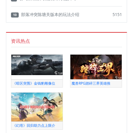
部落冲突陈塘关版本的玩法介绍
5151
10
资讯热点
《暗区突围》金钱豹雕像位
魔兽RPG踏碎三界英雄推
《幻塔》回归助力点上限介