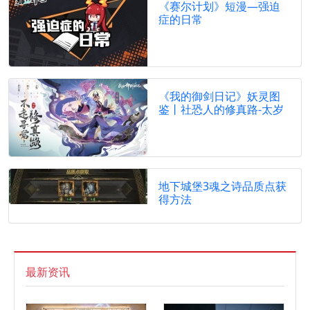
《赛尔计划》短漫—强迫
症的日常
《我的御剑日记》妖灵图
鉴丨社恐人的修真路-太岁
地下城堡3魂之诗品质点获
得方法
最新资讯