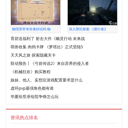
物理异常幸存者好玩吗 物
深入禁区探索 《潜行者2
育碧送福利了 射击大作《幽灵行动 未来战
萌兽收集 肉鸽卡牌 《梦塔比》正式登陆S
天天风之旅 探索隐藏关卡
联动预告丨《弓箭传说2》来自异界的侵入者
《机械狂欢》购买教程
妹妹、他人、妄想症游戏配置要求是什么
虚环pvp最强角色都有谁
华夏绘世录绘院争锋怎么玩
资讯热点排名