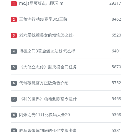
mc.js网页版点击即玩 m
29317
1
三角洲行动s9赛季3x3三阶
8462
2
老六爱找茬美女的烦恼怎么过-
6520
3
博德之门3黄金雏龙法杖怎么得
6401
4
《大侠立志传》剿灭摸金门任务
5870
5
代号破晓官方正版角色介绍
5752
6
《我的世界》领地删除指令是什
5463
7
闪烁之光11月兑换码大全20
5368
8
赛马娘锻炼到底的伙伴支援卡事
5331
9