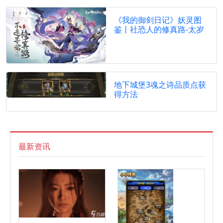
《我的御剑日记》妖灵图
鉴丨社恐人的修真路-太岁
地下城堡3魂之诗品质点获
得方法
最新资讯