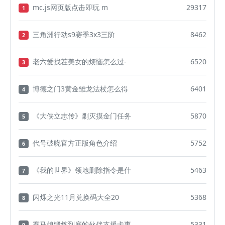
mc.js网页版点击即玩 m
29317
1
三角洲行动s9赛季3x3三阶
8462
2
老六爱找茬美女的烦恼怎么过-
6520
3
博德之门3黄金雏龙法杖怎么得
6401
4
《大侠立志传》剿灭摸金门任务
5870
5
代号破晓官方正版角色介绍
5752
6
《我的世界》领地删除指令是什
5463
7
闪烁之光11月兑换码大全20
5368
8
赛马娘锻炼到底的伙伴支援卡事
5331