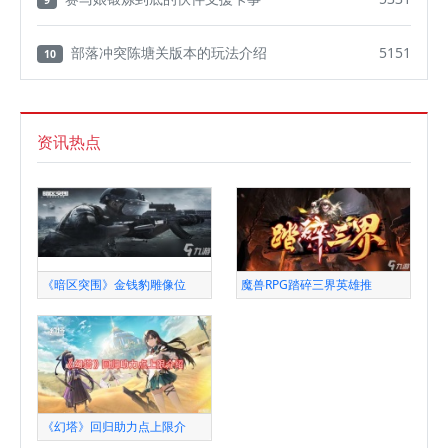
9
部落冲突陈塘关版本的玩法介绍
5151
10
资讯热点
《暗区突围》金钱豹雕像位
魔兽RPG踏碎三界英雄推
《幻塔》回归助力点上限介