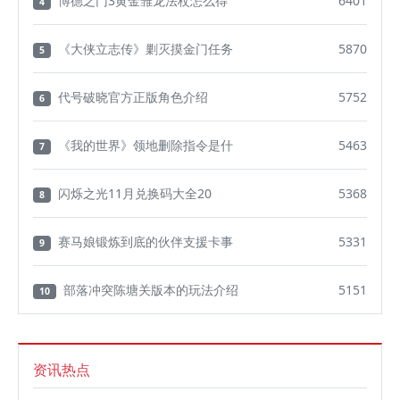
博德之门3黄金雏龙法杖怎么得
6401
4
《大侠立志传》剿灭摸金门任务
5870
5
代号破晓官方正版角色介绍
5752
6
《我的世界》领地删除指令是什
5463
7
闪烁之光11月兑换码大全20
5368
8
赛马娘锻炼到底的伙伴支援卡事
5331
9
部落冲突陈塘关版本的玩法介绍
5151
10
资讯热点