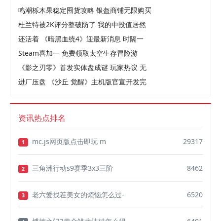
鸣潮栎木果稳定囤货攻略 银盔商铺无限购买
杜兰特被2K评分整破防了 我的中投值居然
还活着 《暗黑血统4》迎最新消息 时隔一
Steam喜加一 免费领取太空生存冒险游
《影之刃零》首发实体盘成谜 玩家热议 无
进厂压盘 《沙丘 觉醒》主机版官宣开发完
资讯热点排名
mc.js网页版点击即玩 m
29317
1
三角洲行动s9赛季3x3三阶
8462
2
老六爱找茬美女的烦恼怎么过-
6520
3