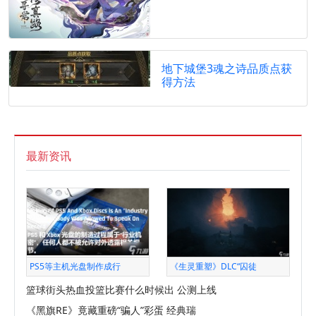
地下城堡3魂之诗品质点获
得方法
最新资讯
PS5等主机光盘制作成行
《生灵重塑》DLC“囚徒
篮球街头热血投篮比赛什么时候出 公测上线
《黑旗RE》竟藏重磅“骗人”彩蛋 经典瑞