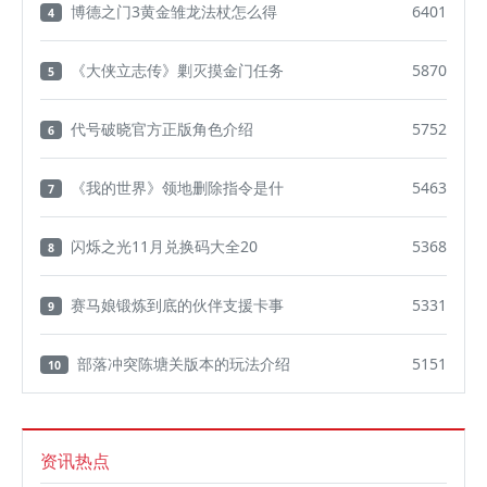
博德之门3黄金雏龙法杖怎么得
6401
4
《大侠立志传》剿灭摸金门任务
5870
5
代号破晓官方正版角色介绍
5752
6
《我的世界》领地删除指令是什
5463
7
闪烁之光11月兑换码大全20
5368
8
赛马娘锻炼到底的伙伴支援卡事
5331
9
部落冲突陈塘关版本的玩法介绍
5151
10
资讯热点