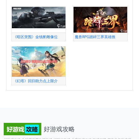
《暗区突围》金钱豹雕像位
魔兽RPG踏碎三界英雄推
《幻塔》回归助力点上限介
好游戏攻略