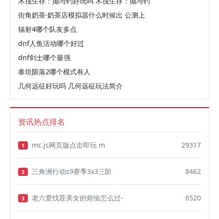
木筏生存：抛与钓好玩吗 木筏生存：抛与钓
街角奶茶·奶茶店模拟器什么时候出 公测上
辐射4哪个队友多点
dnf人鱼活动哪个好过
dnf剑士哪个最强
泰坦陨落2哪个模式有人
几何远征好玩吗 几何远征玩法简介
资讯热点排名
mc.js网页版点击即玩 m
29317
1
三角洲行动s9赛季3x3三阶
8462
2
老六爱找茬美女的烦恼怎么过-
6520
3