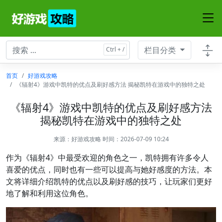
栏目分类
首页
好游戏攻略
《辐射4》游戏中凯特的优点及刷好感方法 揭秘凯特在游戏中的独特之处
《辐射4》游戏中凯特的优点及刷好感方法
揭秘凯特在游戏中的独特之处
来源：
好游戏攻略
时间：2026-07-09 10:24
作为《辐射4》中最受欢迎的角色之一，凯特拥有许多令人
喜爱的优点，同时也有一些可以提高与她好感度的方法。本
文将详细介绍凯特的优点以及刷好感的技巧，让玩家们更好
地了解和利用这位角色。