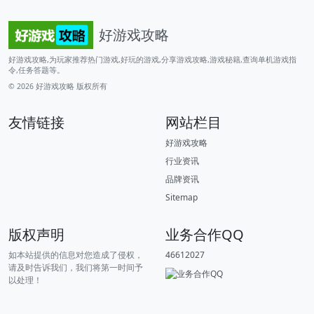
好游戏攻略
好游戏攻略,为玩家推荐热门游戏,好玩的游戏,分享游戏攻略,游戏秘籍,查询单机游戏指
令,任务答题等。
© 2026
好游戏攻略
版权所有
友情链接
网站栏目
好游戏攻略
行业资讯
品牌资讯
Sitemap
版权声明
业务合作QQ
如本站提供的信息对您造成了侵权，
46612027
请及时告诉我们，我们将第一时间予
以处理！