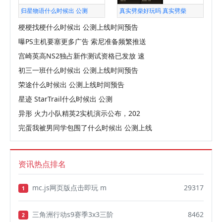
归星物语什么时候出 公测
真实劈柴好玩吗 真实劈柴
梗梗找梗什么时候出 公测上线时间预告
曝PS主机要塞更多广告 索尼准备频繁推送
宫崎英高NS2独占新作测试资格已发放 速
初三一班什么时候出 公测上线时间预告
荣途什么时候出 公测上线时间预告
星迹 StarTrail什么时候出 公测
异形 火力小队精英2实机演示公布，202
完蛋我被男同学包围了什么时候出 公测上线
资讯热点排名
mc.js网页版点击即玩 m
29317
1
三角洲行动s9赛季3x3三阶
8462
2