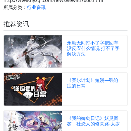
http://www.hyxgl.com/newsview547666.html
所属分类：
行业资讯
推荐资讯
永劫无间打不了字按回车
没反应什么情况 打不了字
解决方法
《赛尔计划》短漫—强迫
症的日常
《我的御剑日记》妖灵图
鉴丨社恐人的修真路-太岁