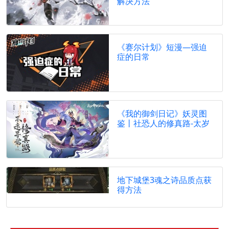
解决方法
《赛尔计划》短漫—强迫
症的日常
《我的御剑日记》妖灵图
鉴丨社恐人的修真路-太岁
地下城堡3魂之诗品质点获
得方法