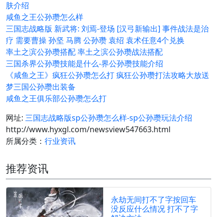
肤介绍
咸鱼之王公孙瓒怎么样
三国志战略版 新武将: 刘焉-登场 [汉弓新输出] 事件战法是治
疗 需要曹操 孙坚 马腾 公孙瓒 袁绍 袁术任意4个兑换
率土之滨公孙瓒搭配 率土之滨公孙瓒战法搭配
三国杀界公孙瓒技能是什么-界公孙瓒技能介绍
《咸鱼之王》疯狂公孙瓒怎么打 疯狂公孙瓒打法攻略大放送
梦三国公孙瓒出装备
咸鱼之王俱乐部公孙瓒怎么打
网址:
三国志战略版sp公孙瓒怎么样-sp公孙瓒玩法介绍
http://www.hyxgl.com/newsview547663.html
所属分类：
行业资讯
推荐资讯
永劫无间打不了字按回车
没反应什么情况 打不了字