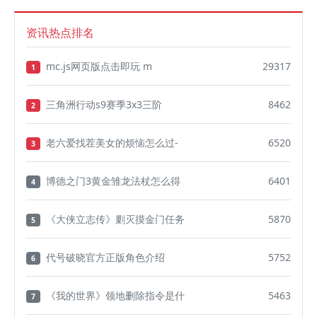
资讯热点排名
mc.js网页版点击即玩 m
29317
1
三角洲行动s9赛季3x3三阶
8462
2
老六爱找茬美女的烦恼怎么过-
6520
3
博德之门3黄金雏龙法杖怎么得
6401
4
《大侠立志传》剿灭摸金门任务
5870
5
代号破晓官方正版角色介绍
5752
6
《我的世界》领地删除指令是什
5463
7