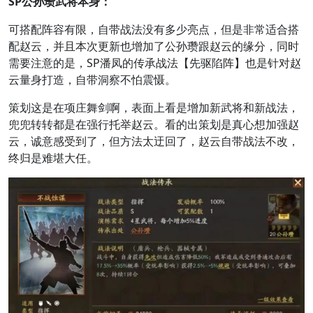
SP公孙瓒武将本身：
可搭配阵容有限，自带战法没有多少亮点，但是非常适合搭
配赵云，并且本次更新也增加了公孙瓒跟赵云的缘分，同时
需要注意的是，SP潘凤的传承战法【先驱陷阵】也是针对赵
云量身打造，自带洞察不怕震慑。
策划这是在项庄舞剑啊，表面上看是增加新武将和新战法，
兜兜转转都是在强行托举赵云。看的出策划是真心想加强赵
云，诚意感受到了，但方法太迂回了，赵云自带战法不改，
终归是难堪大任。