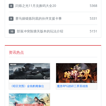
闪烁之光11月兑换码大全20
5368
8
赛马娘锻炼到底的伙伴支援卡事
5331
9
部落冲突陈塘关版本的玩法介绍
5151
10
资讯热点
《暗区突围》金钱豹雕像位
魔兽RPG踏碎三界英雄推