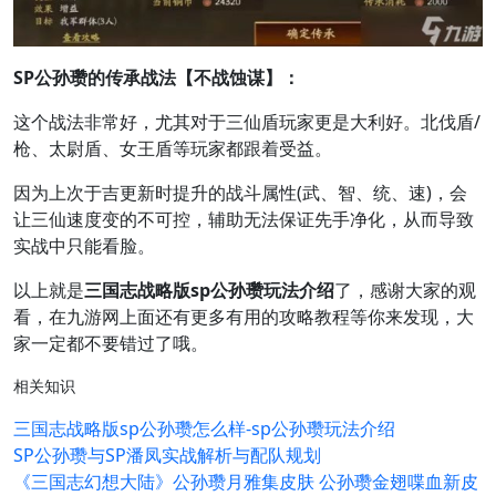
SP公孙瓒的传承战法【不战蚀谋】：
这个战法非常好，尤其对于三仙盾玩家更是大利好。北伐盾/
枪、太尉盾、女王盾等玩家都跟着受益。
因为上次于吉更新时提升的战斗属性(武、智、统、速)，会
让三仙速度变的不可控，辅助无法保证先手净化，从而导致
实战中只能看脸。
以上就是
三国志战略版sp公孙瓒玩法介绍
了，感谢大家的观
看，在九游网上面还有更多有用的攻略教程等你来发现，大
家一定都不要错过了哦。
相关知识
三国志战略版sp公孙瓒怎么样-sp公孙瓒玩法介绍
SP公孙瓒与SP潘凤实战解析与配队规划
《三国志幻想大陆》公孙瓒月雅集皮肤 公孙瓒金翅喋血新皮