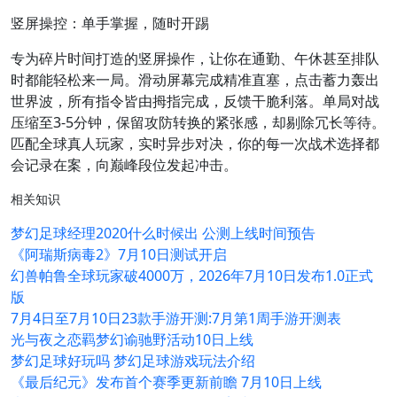
竖屏操控：单手掌握，随时开踢
专为碎片时间打造的竖屏操作，让你在通勤、午休甚至排队
时都能轻松来一局。滑动屏幕完成精准直塞，点击蓄力轰出
世界波，所有指令皆由拇指完成，反馈干脆利落。单局对战
压缩至3-5分钟，保留攻防转换的紧张感，却剔除冗长等待。
匹配全球真人玩家，实时异步对决，你的每一次战术选择都
会记录在案，向巅峰段位发起冲击。
相关知识
梦幻足球经理2020什么时候出 公测上线时间预告
《阿瑞斯病毒2》7月10日测试开启
幻兽帕鲁全球玩家破4000万，2026年7月10日发布1.0正式
版
7月4日至7月10日23款手游开测:7月第1周手游开测表
光与夜之恋羁梦幻谕驰野活动10日上线
梦幻足球好玩吗 梦幻足球游戏玩法介绍
《最后纪元》发布首个赛季更新前瞻 7月10日上线