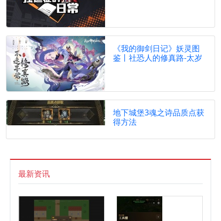
《我的御剑日记》妖灵图
鉴丨社恐人的修真路-太岁
地下城堡3魂之诗品质点获
得方法
最新资讯