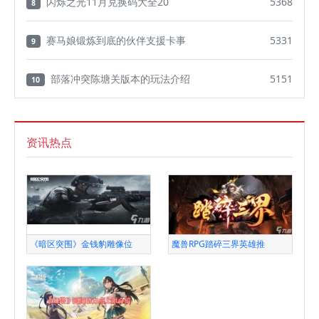
闪烁之光11月兑换码大全20
5368
8
赛马娘锻炼到底的伙伴支援卡事
5331
9
部落冲突陈塘关版本的玩法介绍
5151
10
资讯热点
《暗区突围》金钱豹雕像位
魔兽RPG踏碎三界英雄推