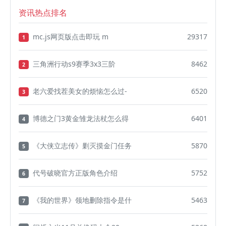
资讯热点排名
mc.js网页版点击即玩 m
29317
1
三角洲行动s9赛季3x3三阶
8462
2
老六爱找茬美女的烦恼怎么过-
6520
3
博德之门3黄金雏龙法杖怎么得
6401
4
《大侠立志传》剿灭摸金门任务
5870
5
代号破晓官方正版角色介绍
5752
6
《我的世界》领地删除指令是什
5463
7