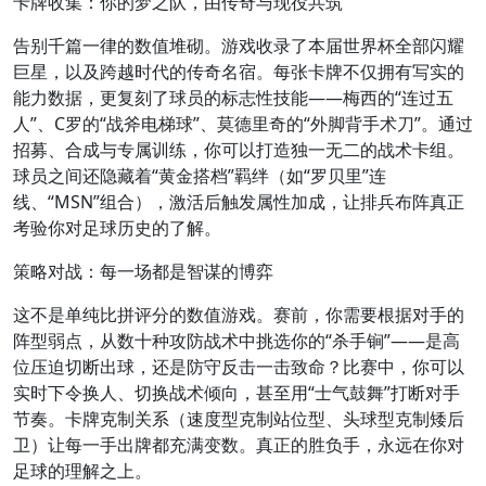
卡牌收集：你的梦之队，由传奇与现役共筑
告别千篇一律的数值堆砌。游戏收录了本届世界杯全部闪耀
巨星，以及跨越时代的传奇名宿。每张卡牌不仅拥有写实的
能力数据，更复刻了球员的标志性技能——梅西的“连过五
人”、C罗的“战斧电梯球”、莫德里奇的“外脚背手术刀”。通过
招募、合成与专属训练，你可以打造独一无二的战术卡组。
球员之间还隐藏着“黄金搭档”羁绊（如“罗贝里”连
线、“MSN”组合），激活后触发属性加成，让排兵布阵真正
考验你对足球历史的了解。
策略对战：每一场都是智谋的博弈
这不是单纯比拼评分的数值游戏。赛前，你需要根据对手的
阵型弱点，从数十种攻防战术中挑选你的“杀手锏”——是高
位压迫切断出球，还是防守反击一击致命？比赛中，你可以
实时下令换人、切换战术倾向，甚至用“士气鼓舞”打断对手
节奏。卡牌克制关系（速度型克制站位型、头球型克制矮后
卫）让每一手出牌都充满变数。真正的胜负手，永远在你对
足球的理解之上。