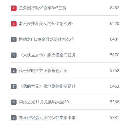
三角洲行动s9赛季3x3三阶
8462
2
老六爱找茬美女的烦恼怎么过-
6520
3
博德之门3黄金雏龙法杖怎么得
6401
4
《大侠立志传》剿灭摸金门任务
5870
5
代号破晓官方正版角色介绍
5752
6
《我的世界》领地删除指令是什
5463
7
闪烁之光11月兑换码大全20
5368
8
赛马娘锻炼到底的伙伴支援卡事
5331
9