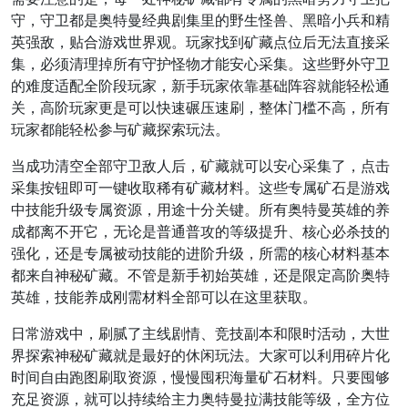
守，守卫都是奥特曼经典剧集里的野生怪兽、黑暗小兵和精
英强敌，贴合游戏世界观。玩家找到矿藏点位后无法直接采
集，必须清理掉所有守护怪物才能安心采集。这些野外守卫
的难度适配全阶段玩家，新手玩家依靠基础阵容就能轻松通
关，高阶玩家更是可以快速碾压速刷，整体门槛不高，所有
玩家都能轻松参与矿藏探索玩法。
当成功清空全部守卫敌人后，矿藏就可以安心采集了，点击
采集按钮即可一键收取稀有矿藏材料。这些专属矿石是游戏
中技能升级专属资源，用途十分关键。所有奥特曼英雄的养
成都离不开它，无论是普通普攻的等级提升、核心必杀技的
强化，还是专属被动技能的进阶升级，所需的核心材料基本
都来自神秘矿藏。不管是新手初始英雄，还是限定高阶奥特
英雄，技能养成刚需材料全部可以在这里获取。
日常游戏中，刷腻了主线剧情、竞技副本和限时活动，大世
界探索神秘矿藏就是最好的休闲玩法。大家可以利用碎片化
时间自由跑图刷取资源，慢慢囤积海量矿石材料。只要囤够
充足资源，就可以持续给主力奥特曼拉满技能等级，全方位