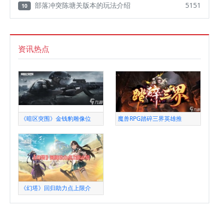
部落冲突陈塘关版本的玩法介绍
5151
10
资讯热点
《暗区突围》金钱豹雕像位
魔兽RPG踏碎三界英雄推
《幻塔》回归助力点上限介