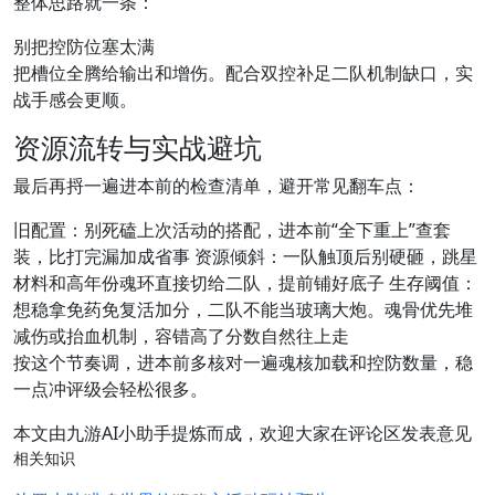
整体思路就一条：
别把控防位塞太满
把槽位全腾给输出和增伤。配合双控补足二队机制缺口，实
战手感会更顺。
资源流转与实战避坑
最后再捋一遍进本前的检查清单，避开常见翻车点：
旧配置：别死磕上次活动的搭配，进本前“全下重上”查套
装，比打完漏加成省事 资源倾斜：一队触顶后别硬砸，跳星
材料和高年份魂环直接切给二队，提前铺好底子 生存阈值：
想稳拿免药免复活加分，二队不能当玻璃大炮。魂骨优先堆
减伤或抬血机制，容错高了分数自然往上走
按这个节奏调，进本前多核对一遍魂核加载和控防数量，稳
一点冲评级会轻松很多。
本文由九游AI小助手提炼而成，欢迎大家在评论区发表意见
相关知识