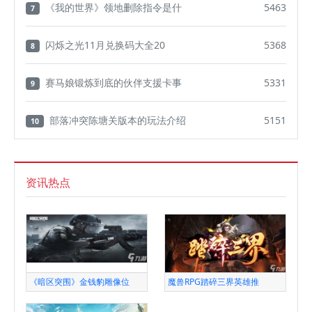
《我的世界》领地删除指令是什
5463
7
闪烁之光11月兑换码大全20
5368
8
赛马娘锻炼到底的伙伴支援卡事
5331
9
部落冲突陈塘关版本的玩法介绍
5151
10
资讯热点
《暗区突围》金钱豹雕像位
魔兽RPG踏碎三界英雄推