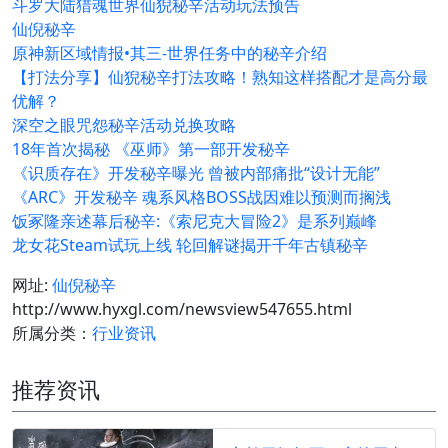
斗罗大陆猎魂世界仙猊秘辛活动玩法预告
仙倪秘辛
原神新区域情报•其三-世界任务中的秘辛介绍
【打法分享】仙猊秘辛打法攻略！熟知这样搭配才是高分最
优解？
深空之眼咒怨秘辛活动兑换攻略
18年首次揭秘 《巫师》第一部开发秘辛
《识质存在》开发秘辛曝光 曾被内部痛批“设计无能”
《ARC》开发秘辛 魂系风格BOSS战因难以预测而搁浅
饭冢隆亲述幕后秘辛:《索尼克大冒险2》是系列巅峰
龙女花Steam试玩上线 轮回解谜揭开千年古镇秘辛
网址:
仙倪秘辛
http://www.hyxgl.com/newsview547655.html
所属分类：
行业资讯
推荐资讯