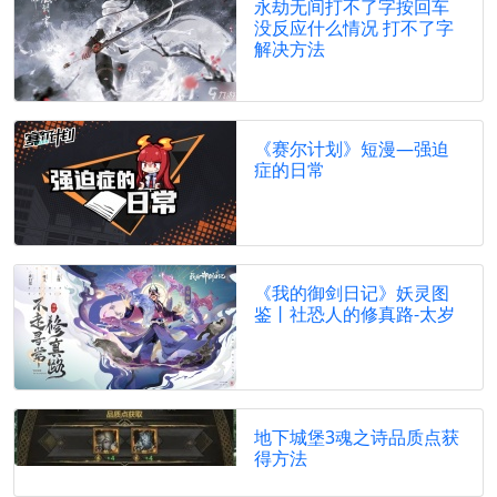
永劫无间打不了字按回车
没反应什么情况 打不了字
解决方法
《赛尔计划》短漫—强迫
症的日常
《我的御剑日记》妖灵图
鉴丨社恐人的修真路-太岁
地下城堡3魂之诗品质点获
得方法