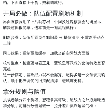
档。下面直接上干货，照着调就行。
开局必做：队伍配置刷新机制
界面直接调用了旧活动存档，中间换过魂核就会乱码显示。
解决逻辑很简单，进本前走一遍流程就行：
刷新步骤：队伍配置页全卸旧装 → 槽位清空 → 重新手动点
上阵
同步效果：强制覆盖缓存，加载当前实际战力面板
核对重点：检查蓝电霸王龙、蓝银皇等武魂的套装特效是否
亮起
这一步搞定，基础战力就不会漏算。记得多进一次预设页确
认，顺手把没调优的旧搭配清掉，进试炼更稳。
拿分规则与阈值
挑战卷轴分四个阶段。想稳拿高评级，硬战力之外必须吃透
加分项，前排分数普遍破千，拉开差距就靠这些门槛：