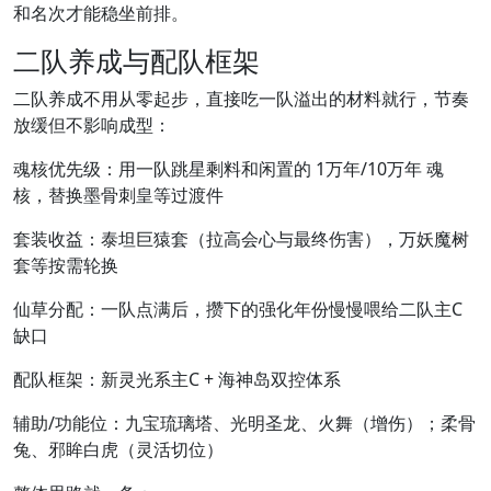
和名次才能稳坐前排。
二队养成与配队框架
二队养成不用从零起步，直接吃一队溢出的材料就行，节奏
放缓但不影响成型：
魂核优先级：用一队跳星剩料和闲置的 1万年/10万年 魂
核，替换墨骨刺皇等过渡件
套装收益：泰坦巨猿套（拉高会心与最终伤害），万妖魔树
套等按需轮换
仙草分配：一队点满后，攒下的强化年份慢慢喂给二队主C
缺口
配队框架：新灵光系主C + 海神岛双控体系
辅助/功能位：九宝琉璃塔、光明圣龙、火舞（增伤）；柔骨
兔、邪眸白虎（灵活切位）