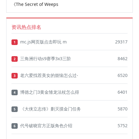
《The Secret of Weeps
资讯热点排名
mc.js网页版点击即玩 m
29317
1
三角洲行动s9赛季3x3三阶
8462
2
老六爱找茬美女的烦恼怎么过-
6520
3
博德之门3黄金雏龙法杖怎么得
6401
4
《大侠立志传》剿灭摸金门任务
5870
5
代号破晓官方正版角色介绍
5752
6