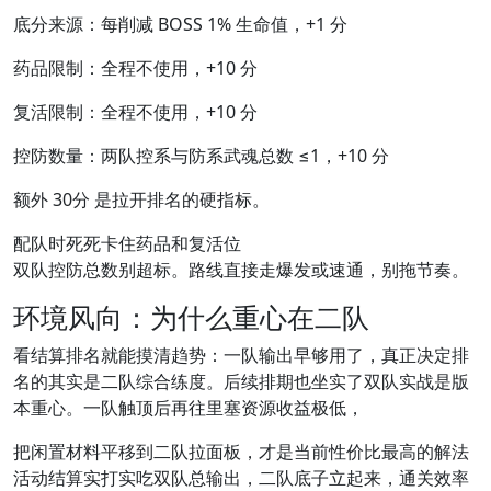
底分来源：每削减 BOSS 1% 生命值，+1 分
药品限制：全程不使用，+10 分
复活限制：全程不使用，+10 分
控防数量：两队控系与防系武魂总数 ≤1，+10 分
额外 30分 是拉开排名的硬指标。
配队时死死卡住药品和复活位
双队控防总数别超标。路线直接走爆发或速通，别拖节奏。
环境风向：为什么重心在二队
看结算排名就能摸清趋势：一队输出早够用了，真正决定排
名的其实是二队综合练度。后续排期也坐实了双队实战是版
本重心。一队触顶后再往里塞资源收益极低，
把闲置材料平移到二队拉面板，才是当前性价比最高的解法
活动结算实打实吃双队总输出，二队底子立起来，通关效率