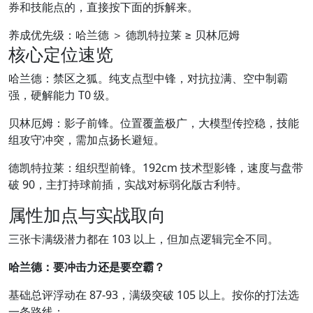
券和技能点的，直接按下面的拆解来。
养成优先级：哈兰德 ＞ 德凯特拉莱 ≥ 贝林厄姆
核心定位速览
哈兰德：禁区之狐。纯支点型中锋，对抗拉满、空中制霸
强，硬解能力 T0 级。
贝林厄姆：影子前锋。位置覆盖极广，大模型传控稳，技能
组攻守冲突，需加点扬长避短。
德凯特拉莱：组织型前锋。192cm 技术型影锋，速度与盘带
破 90，主打持球前插，实战对标弱化版古利特。
属性加点与实战取向
三张卡满级潜力都在 103 以上，但加点逻辑完全不同。
哈兰德：要冲击力还是要空霸？
基础总评浮动在 87-93，满级突破 105 以上。按你的打法选
一条路线：