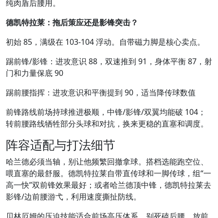
纯肉盾后腰用。
德凯特拉莱：拖后策应还是影锋突击？
初始 85，满级在 103-104 浮动。自带磁力脚是核心卖点。
踢前锋/影锋：进攻意识 88，双速推到 91，身体平衡 87，射
门和力量保底 90
踢前腰指挥：进攻意识和平衡提到 90，适当降传球数值
前锋路线前场持球推进极顺，中锋/影锋/双翼均能破 104；
转前腰路线牺牲部分头球和对抗，换来更稳的直塞和调度。
阵容适配与打法细节
哈兰德必须当轴，别让他频繁回撤拿球。搭档选能跑空位、
喂直塞的最舒服。德凯特拉莱自带直传球和一脚传球，组“一
高一快”双前锋效果最好；或者哈兰德顶中锋，德凯特拉莱去
影锋/边前腰游弋，利用速度撕扯防线。
贝林厄姆的压迫技能适合前场高压体系。别死磕后腰，放前