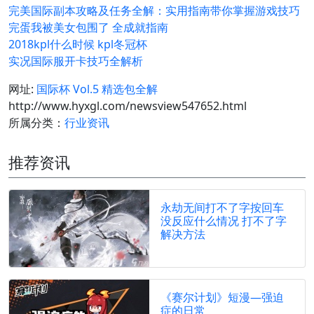
完美国际副本攻略及任务全解：实用指南带你掌握游戏技巧
完蛋我被美女包围了 全成就指南
2018kpl什么时候 kpl冬冠杯
实况国际服开卡技巧全解析
网址:
国际杯 Vol.5 精选包全解
http://www.hyxgl.com/newsview547652.html
所属分类：
行业资讯
推荐资讯
永劫无间打不了字按回车
没反应什么情况 打不了字
解决方法
《赛尔计划》短漫—强迫
症的日常