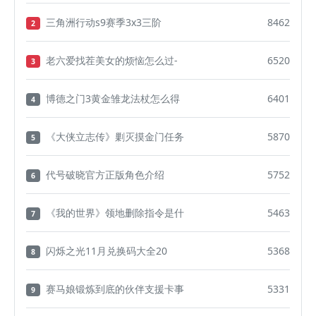
三角洲行动s9赛季3x3三阶
8462
2
老六爱找茬美女的烦恼怎么过-
6520
3
博德之门3黄金雏龙法杖怎么得
6401
4
《大侠立志传》剿灭摸金门任务
5870
5
代号破晓官方正版角色介绍
5752
6
《我的世界》领地删除指令是什
5463
7
闪烁之光11月兑换码大全20
5368
8
赛马娘锻炼到底的伙伴支援卡事
5331
9