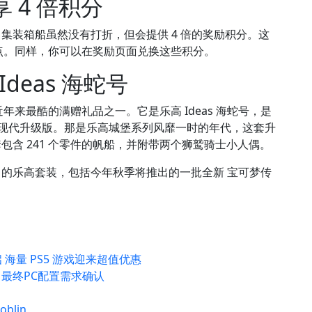
 4 倍积分
集装箱船虽然没有打折，但会提供 4 倍的奖励积分。这
75 点。同样，你可以在奖励页面兑换这些积分。
Ideas 海蛇号
近年来最酷的满赠礼品之一。它是乐高 Ideas 海蛇号，是
) 套装的现代升级版。那是乐高城堡系列风靡一时的年代，这套升
含 241 个零件的帆船，并附带两个狮鹫骑士小人偶。
的乐高套装，包括今年秋季将推出的一批全新 宝可梦传
销活动开启 海量 PS5 游戏迎来超值优惠
night》最终PC配置需求确认
blin