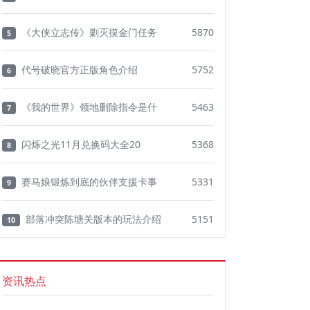
《大侠立志传》剿灭摸金门任务
5870
5
代号破晓官方正版角色介绍
5752
6
《我的世界》领地删除指令是什
5463
7
闪烁之光11月兑换码大全20
5368
8
赛马娘锻炼到底的伙伴支援卡事
5331
9
部落冲突陈塘关版本的玩法介绍
5151
10
资讯热点