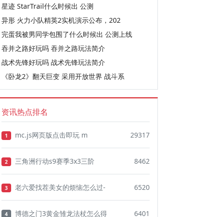
星迹 StarTrail什么时候出 公测
异形 火力小队精英2实机演示公布，202
完蛋我被男同学包围了什么时候出 公测上线
吞并之路好玩吗 吞并之路玩法简介
战术先锋好玩吗 战术先锋玩法简介
《卧龙2》翻天巨变 采用开放世界 战斗系
资讯热点排名
mc.js网页版点击即玩 m
29317
1
三角洲行动s9赛季3x3三阶
8462
2
老六爱找茬美女的烦恼怎么过-
6520
3
博德之门3黄金雏龙法杖怎么得
6401
4