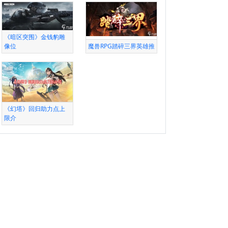
《暗区突围》金钱豹雕
像位
魔兽RPG踏碎三界英雄推
《幻塔》回归助力点上
限介