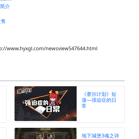
法简介
发售
p://www.hyxgl.com/newsview547644.html
《赛尔计划》短
漫—强迫症的日
常
地下城堡3魂之诗