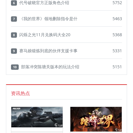
代号破晓官方正版角色介绍
5752
6
《我的世界》领地删除指令是什
5463
7
闪烁之光11月兑换码大全20
5368
8
赛马娘锻炼到底的伙伴支援卡事
5331
9
部落冲突陈塘关版本的玩法介绍
5151
10
资讯热点