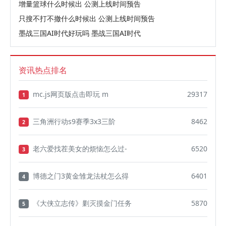
增量篮球什么时候出 公测上线时间预告
只搜不打不撤什么时候出 公测上线时间预告
墨战三国AI时代好玩吗 墨战三国AI时代
资讯热点排名
mc.js网页版点击即玩 m
29317
1
三角洲行动s9赛季3x3三阶
8462
2
老六爱找茬美女的烦恼怎么过-
6520
3
博德之门3黄金雏龙法杖怎么得
6401
4
《大侠立志传》剿灭摸金门任务
5870
5