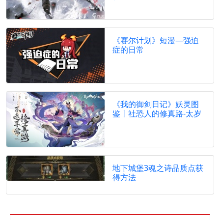
《赛尔计划》短漫—强迫
症的日常
《我的御剑日记》妖灵图
鉴丨社恐人的修真路-太岁
地下城堡3魂之诗品质点获
得方法