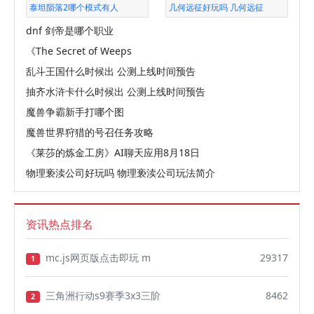
泰坦陨落2哪个模式有人
几何远征好玩吗 几何远征
dnf 剑帝是哪个职业
《The Secret of Weeps
乱斗王国什么时候出 公测上线时间预告
抽齐水浒卡什么时候出 公测上线时间预告
魔兽争霸新手打哪个图
魔兽世界狩猎的号召任务攻略
《莱莎的炼金工房》AI聊天应用8月18日
物理亵渎公司好玩吗 物理亵渎公司玩法简介
资讯热点排名
mc.js网页版点击即玩 m
29317
1
三角洲行动s9赛季3x3三阶
8462
2