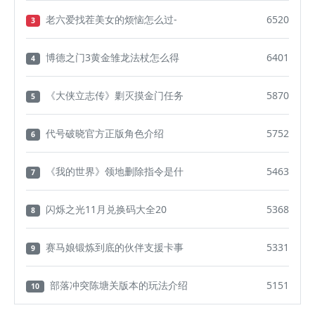
老六爱找茬美女的烦恼怎么过-
6520
3
博德之门3黄金雏龙法杖怎么得
6401
4
《大侠立志传》剿灭摸金门任务
5870
5
代号破晓官方正版角色介绍
5752
6
《我的世界》领地删除指令是什
5463
7
闪烁之光11月兑换码大全20
5368
8
赛马娘锻炼到底的伙伴支援卡事
5331
9
部落冲突陈塘关版本的玩法介绍
5151
10