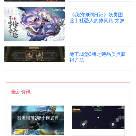
《我的御剑日记》妖灵图
鉴丨社恐人的修真路-太岁
地下城堡3魂之诗品质点获
得方法
最新资讯