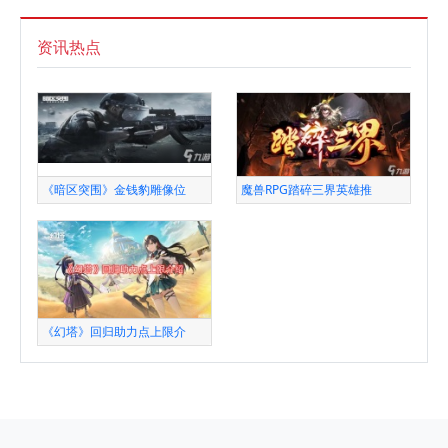
资讯热点
《暗区突围》金钱豹雕像位
魔兽RPG踏碎三界英雄推
《幻塔》回归助力点上限介