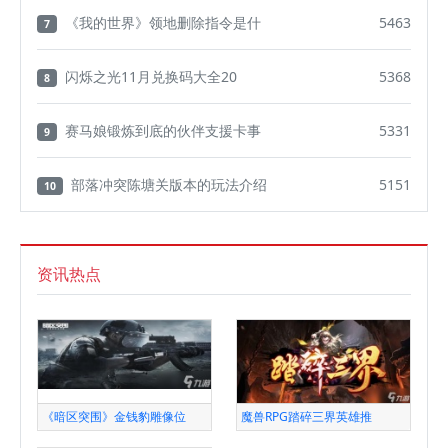
《我的世界》领地删除指令是什
5463
7
闪烁之光11月兑换码大全20
5368
8
赛马娘锻炼到底的伙伴支援卡事
5331
9
部落冲突陈塘关版本的玩法介绍
5151
10
资讯热点
《暗区突围》金钱豹雕像位
魔兽RPG踏碎三界英雄推