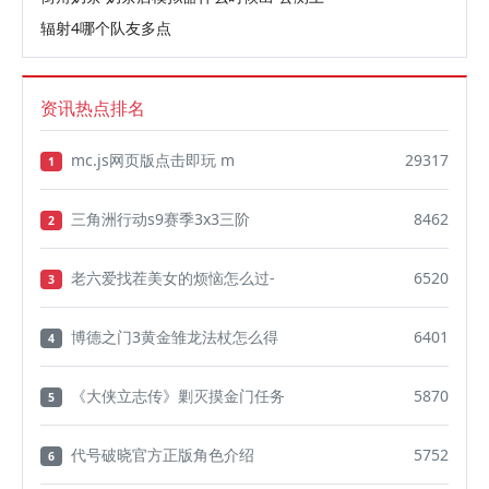
辐射4哪个队友多点
资讯热点排名
mc.js网页版点击即玩 m
29317
1
三角洲行动s9赛季3x3三阶
8462
2
老六爱找茬美女的烦恼怎么过-
6520
3
博德之门3黄金雏龙法杖怎么得
6401
4
《大侠立志传》剿灭摸金门任务
5870
5
代号破晓官方正版角色介绍
5752
6