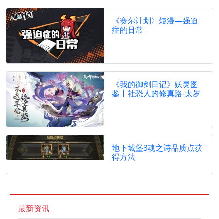
《赛尔计划》短漫—强迫
症的日常
《我的御剑日记》妖灵图
鉴丨社恐人的修真路-太岁
地下城堡3魂之诗品质点获
得方法
最新资讯