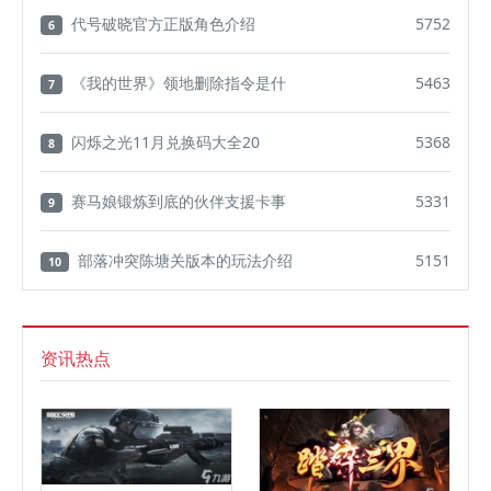
代号破晓官方正版角色介绍
5752
6
《我的世界》领地删除指令是什
5463
7
闪烁之光11月兑换码大全20
5368
8
赛马娘锻炼到底的伙伴支援卡事
5331
9
部落冲突陈塘关版本的玩法介绍
5151
10
资讯热点