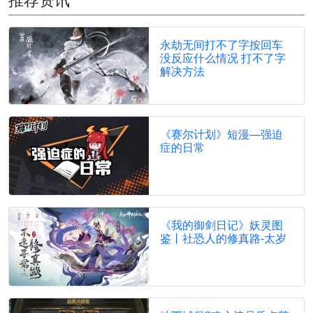
永劫无间打不了字按回车
没反应什么情况 打不了字
解决方法
《赛尔计划》短漫—强迫
症的日常
《我的御剑日记》妖灵图
鉴丨社恐人的修真路-太岁