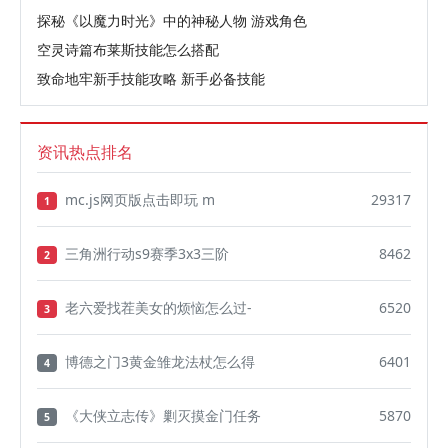
探秘《以魔力时光》中的神秘人物 游戏角色
空灵诗篇布莱斯技能怎么搭配
致命地牢新手技能攻略 新手必备技能
资讯热点排名
mc.js网页版点击即玩 m
29317
1
三角洲行动s9赛季3x3三阶
8462
2
老六爱找茬美女的烦恼怎么过-
6520
3
博德之门3黄金雏龙法杖怎么得
6401
4
《大侠立志传》剿灭摸金门任务
5870
5