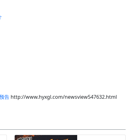
介
预告
http://www.hyxgl.com/newsview547632.html