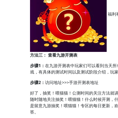
福利
方法三： 查看九游开测表
步骤1：
在九游开测表中玩家们可以看到当天所
戏，有具体的测试时间以及测试阶段介绍，玩家
步骤2：
访问地址>>>手游开测表地址
好了，抽奖！喂猫猫！公测时间的关注方法就
随时随地关注抽奖！喂猫猫！什么时候开测，
是留意九游抽奖！喂猫猫！专区的每日更新，
答。