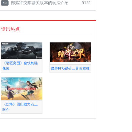
部落冲突陈塘关版本的玩法介绍
5151
10
资讯热点
《暗区突围》金钱豹雕
像位
魔兽RPG踏碎三界英雄推
《幻塔》回归助力点上
限介