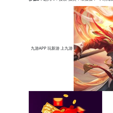
九游APP 玩新游 上九游