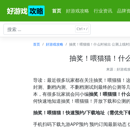
首页
好游戏攻略
行业资讯
品牌
首页
好游戏攻略
抽奖！喂猫猫！什么时候出 公测上线时
抽奖！喂猫猫！什么
来源：
好游戏
导读：最近很多玩家都在关注抽奖！喂猫猫！
封测、删档内测、不删档测试到最终的公测等几
本，有很多玩家就会问小编
抽奖！喂猫猫！什
何快速地知道抽奖！喂猫猫！开放下载和公测
抽奖！喂猫猫！快速预约/下载地址（需优先下载
手机扫码下载九游APP预约 预约订阅最新动态 