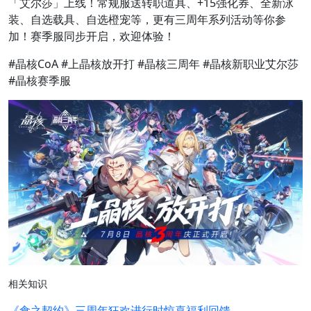
「艾尔莎」上线！常规服送转职道具、+15强化券、全新泳
装、自选载具、自选橙宠等，更有三周年系列活动等你参
加！赛季服同步开启，欢迎体验！
#晶核CoA #上晶核放开打 #晶核三周年 #晶核新职业艾尔莎
#晶核赛季服
相关知识
《食之契约》三周年狂欢进行时惊喜福利回馈