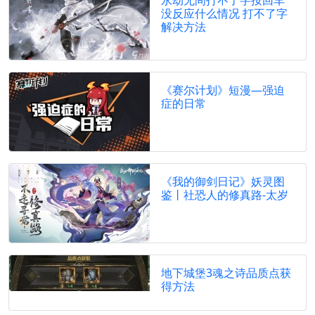
永劫无间打不了字按回车
没反应什么情况 打不了字
解决方法
《赛尔计划》短漫—强迫
症的日常
《我的御剑日记》妖灵图
鉴丨社恐人的修真路-太岁
地下城堡3魂之诗品质点获
得方法