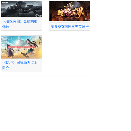
《暗区突围》金钱豹雕
像位
魔兽RPG踏碎三界英雄推
《幻塔》回归助力点上
限介