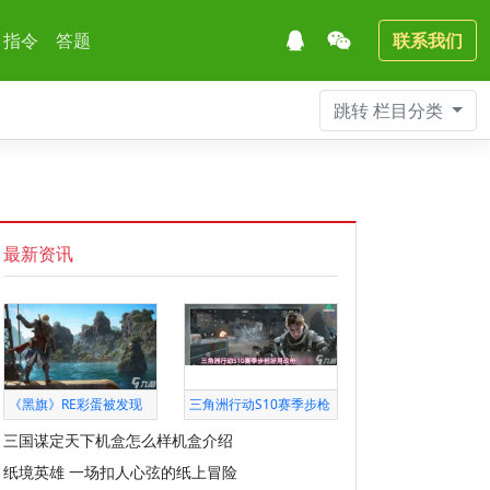
指令
答题
联系我们
跳转
栏目分类
最新资讯
《黑旗》RE彩蛋被发现
三角洲行动S10赛季步枪
三国谋定天下机盒怎么样机盒介绍
纸境英雄 一场扣人心弦的纸上冒险