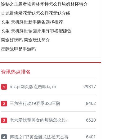
诡秘之主愚者埃姆林怀特怎么样埃姆林怀特介
古龙群侠录花无缺怎么样花无缺介绍
长生 天机降世新手装备选择推荐
长生 天机降世轮回常用阵容搭配建议
荣途好玩吗 荣途玩法简介
星际战甲是手游吗
资讯热点排名
mc.js网页版点击即玩 m
29317
1
三角洲行动s9赛季3x3三阶
8462
2
老六爱找茬美女的烦恼怎么过-
6520
3
博德之门3黄金雏龙法杖怎么得
6401
4