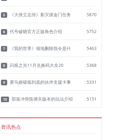
《大侠立志传》剿灭摸金门任务
5870
5
代号破晓官方正版角色介绍
5752
6
《我的世界》领地删除指令是什
5463
7
闪烁之光11月兑换码大全20
5368
8
赛马娘锻炼到底的伙伴支援卡事
5331
9
部落冲突陈塘关版本的玩法介绍
5151
10
资讯热点