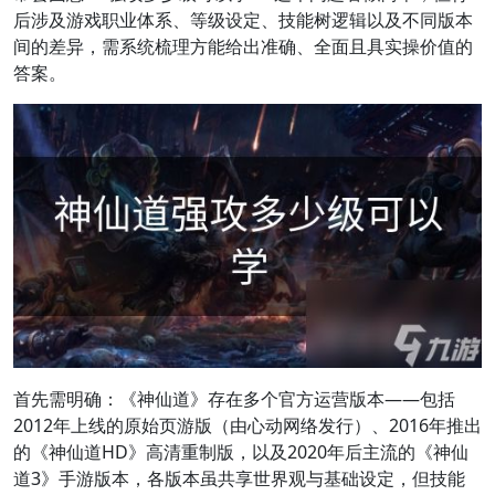
后涉及游戏职业体系、等级设定、技能树逻辑以及不同版本
间的差异，需系统梳理方能给出准确、全面且具实操价值的
答案。
首先需明确：《神仙道》存在多个官方运营版本——包括
2012年上线的原始页游版（由心动网络发行）、2016年推出
的《神仙道HD》高清重制版，以及2020年后主流的《神仙
道3》手游版本，各版本虽共享世界观与基础设定，但技能