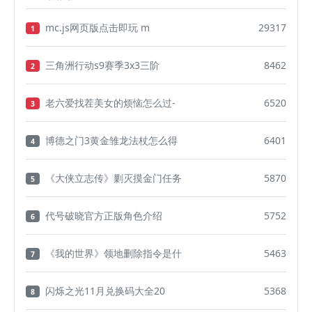
mc.js网页版点击即玩 m
29317
1
三角洲行动s9赛季3x3三阶
8462
2
老六爱找茬美女的烦恼怎么过-
6520
3
博德之门3黄金雏龙法杖怎么得
6401
4
《大侠立志传》剿灭摸金门任务
5870
5
代号破晓官方正版角色介绍
5752
6
《我的世界》领地删除指令是什
5463
7
闪烁之光11月兑换码大全20
5368
8