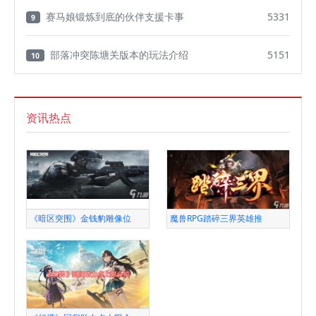
赛马娘锻炼到底的伙伴支援卡事
5331
9
部落冲突陈塘关版本的玩法介绍
5151
10
资讯热点
《暗区突围》金钱豹雕像位
魔兽RPG踏碎三界英雄推