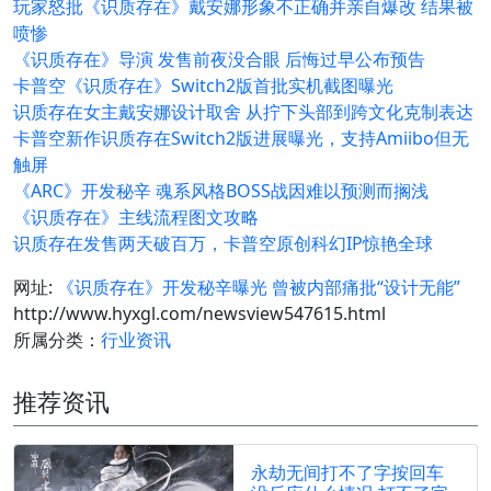
玩家怒批《识质存在》戴安娜形象不正确并亲自爆改 结果被
喷惨
《识质存在》导演 发售前夜没合眼 后悔过早公布预告
卡普空《识质存在》Switch2版首批实机截图曝光
识质存在女主戴安娜设计取舍 从拧下头部到跨文化克制表达
卡普空新作识质存在Switch2版进展曝光，支持Amiibo但无
触屏
《ARC》开发秘辛 魂系风格BOSS战因难以预测而搁浅
《识质存在》主线流程图文攻略
识质存在发售两天破百万，卡普空原创科幻IP惊艳全球
网址:
《识质存在》开发秘辛曝光 曾被内部痛批“设计无能”
http://www.hyxgl.com/newsview547615.html
所属分类：
行业资讯
推荐资讯
永劫无间打不了字按回车