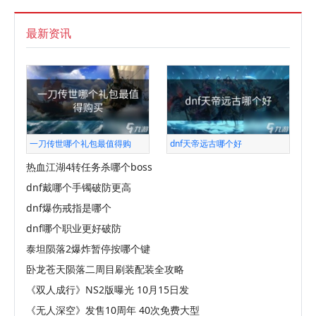
最新资讯
一刀传世哪个礼包最值得购
dnf天帝远古哪个好
热血江湖4转任务杀哪个boss
dnf戴哪个手镯破防更高
dnf爆伤戒指是哪个
dnf哪个职业更好破防
泰坦陨落2爆炸暂停按哪个键
卧龙苍天陨落二周目刷装配装全攻略
《双人成行》NS2版曝光 10月15日发
《无人深空》发售10周年 40次免费大型