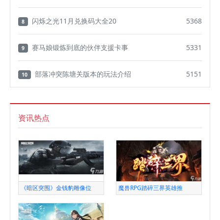
闪烁之光11月兑换码大全20
5368
8
赛马娘锻炼到底的伙伴支援卡事
5331
9
部落冲突陈塘关版本的玩法介绍
5151
10
资讯热点
《暗区突围》金钱豹雕像位
魔兽RPG踏碎三界英雄推