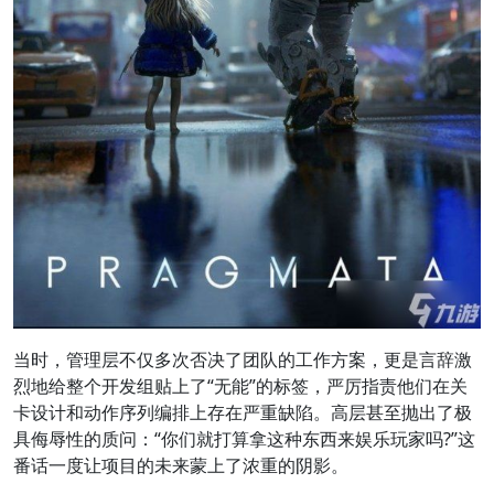
当时，管理层不仅多次否决了团队的工作方案，更是言辞激
烈地给整个开发组贴上了“无能”的标签，严厉指责他们在关
卡设计和动作序列编排上存在严重缺陷。高层甚至抛出了极
具侮辱性的质问：“你们就打算拿这种东西来娱乐玩家吗?”这
番话一度让项目的未来蒙上了浓重的阴影。