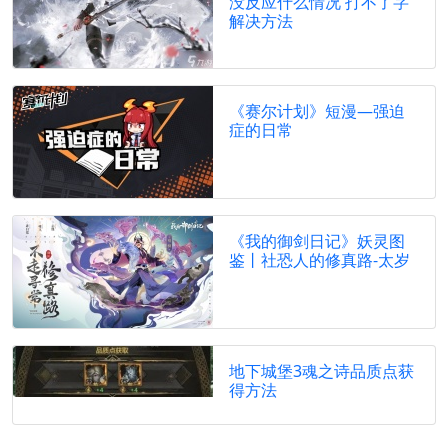
没反应什么情况 打不了字
解决方法
《赛尔计划》短漫—强迫
症的日常
《我的御剑日记》妖灵图
鉴丨社恐人的修真路-太岁
地下城堡3魂之诗品质点获
得方法