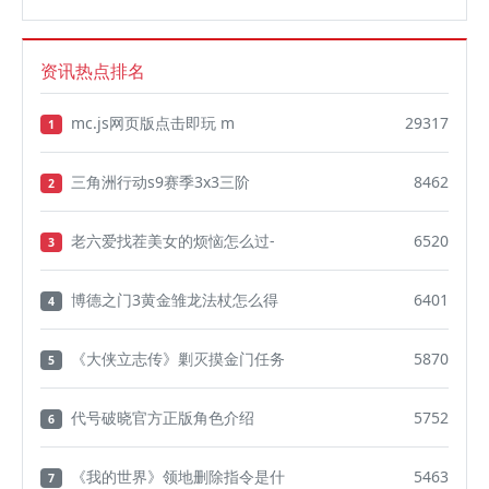
资讯热点排名
mc.js网页版点击即玩 m
29317
1
三角洲行动s9赛季3x3三阶
8462
2
老六爱找茬美女的烦恼怎么过-
6520
3
博德之门3黄金雏龙法杖怎么得
6401
4
《大侠立志传》剿灭摸金门任务
5870
5
代号破晓官方正版角色介绍
5752
6
《我的世界》领地删除指令是什
5463
7