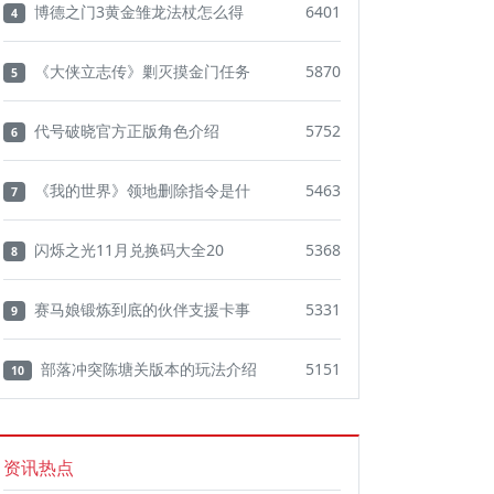
博德之门3黄金雏龙法杖怎么得
6401
4
《大侠立志传》剿灭摸金门任务
5870
5
代号破晓官方正版角色介绍
5752
6
《我的世界》领地删除指令是什
5463
7
闪烁之光11月兑换码大全20
5368
8
赛马娘锻炼到底的伙伴支援卡事
5331
9
部落冲突陈塘关版本的玩法介绍
5151
10
资讯热点