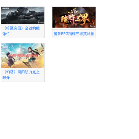
《暗区突围》金钱豹雕
像位
魔兽RPG踏碎三界英雄推
《幻塔》回归助力点上
限介