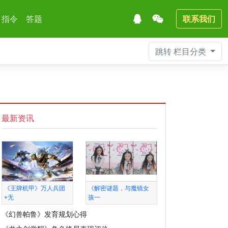
指令
答题
联系我们
跳转
栏目分类
最新资讯
《王牌机甲》万人兵团
《解密谜题，与魔镜女
+无
孩一
《幻兽帕鲁》发育规划心得