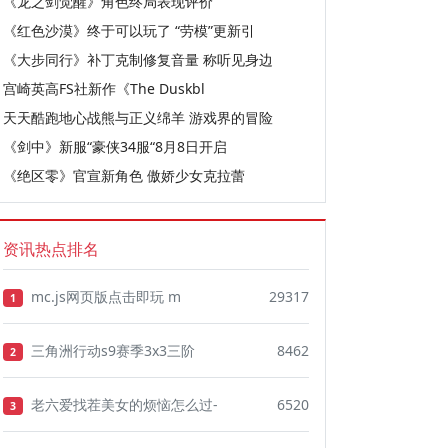
《龙之剑觉醒》角色终局表现评价
《红色沙漠》终于可以玩了 “劳模”更新引
《大步同行》补丁克制修复音量 称听见身边
宫崎英高FS社新作《The Duskbl
天天酷跑地心战熊与正义绵羊 游戏界的冒险
《剑中》新服“豪侠34服“8月8日开启
《绝区零》官宣新角色 傲娇少女克拉蕾
资讯热点排名
mc.js网页版点击即玩 m
29317
1
三角洲行动s9赛季3x3三阶
8462
2
老六爱找茬美女的烦恼怎么过-
6520
3