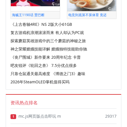
海贼王1190话 贾巴断
电竞到底算不算体育 竟还
《上古卷轴4RE》NS 2版大小61GB
复古游戏机浪潮滚滚而来 有人却认为PC就
探索蘑菇英雄游戏中的三个蘑菇的神秘之旅
神之荣耀嫦娥技能详解 嫦娥独特技能助你驰
《丧尸围城》新作要来 20周年纪念 卡普
吧友锐评《轮回之兽》 7.5分优点很多
只靠仓鼠通关最高难度 《博德之门3》趣味
2026年SteamOLED掌机值得买吗
资讯热点排名
mc.js网页版点击即玩 m
29317
1