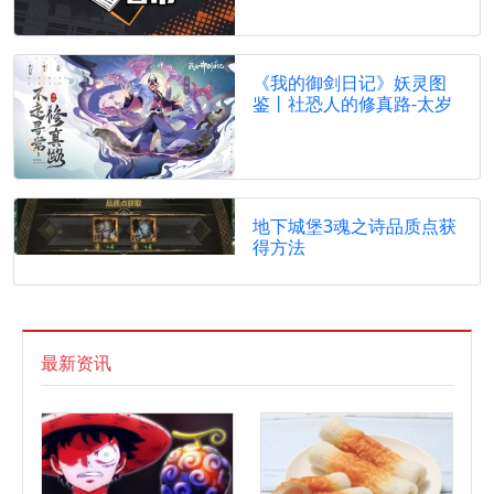
《我的御剑日记》妖灵图
鉴丨社恐人的修真路-太岁
地下城堡3魂之诗品质点获
得方法
最新资讯