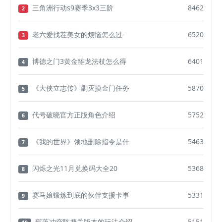
三角洲行动s9赛季3x3三阶
8462
2
老六爱找茬美女的烦恼怎么过-
6520
3
博德之门3黄金雏龙法杖怎么得
6401
4
《大侠立志传》剿灭摸金门任务
5870
5
代号破晓官方正版角色介绍
5752
6
《我的世界》领地删除指令是什
5463
7
闪烁之光11月兑换码大全20
5368
8
赛马娘锻炼到底的伙伴支援卡事
5331
9
部落冲突陈塘关版本的玩法介绍
5151