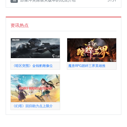
10
资讯热点
《暗区突围》金钱豹雕像位
魔兽RPG踏碎三界英雄推
《幻塔》回归助力点上限介