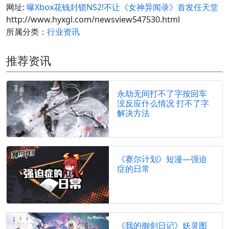
网址:
曝Xbox花钱封锁NS2!不让《女神异闻录》首发任天堂
http://www.hyxgl.com/newsview547530.html
所属分类：
行业资讯
推荐资讯
永劫无间打不了字按回车
没反应什么情况 打不了字
解决方法
《赛尔计划》短漫—强迫
症的日常
《我的御剑日记》妖灵图