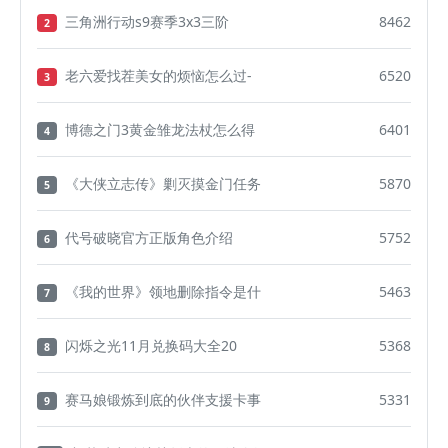
三角洲行动s9赛季3x3三阶
8462
2
老六爱找茬美女的烦恼怎么过-
6520
3
博德之门3黄金雏龙法杖怎么得
6401
4
《大侠立志传》剿灭摸金门任务
5870
5
代号破晓官方正版角色介绍
5752
6
《我的世界》领地删除指令是什
5463
7
闪烁之光11月兑换码大全20
5368
8
赛马娘锻炼到底的伙伴支援卡事
5331
9