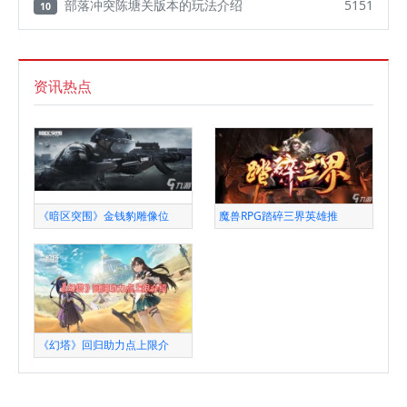
部落冲突陈塘关版本的玩法介绍
5151
10
资讯热点
《暗区突围》金钱豹雕像位
魔兽RPG踏碎三界英雄推
《幻塔》回归助力点上限介