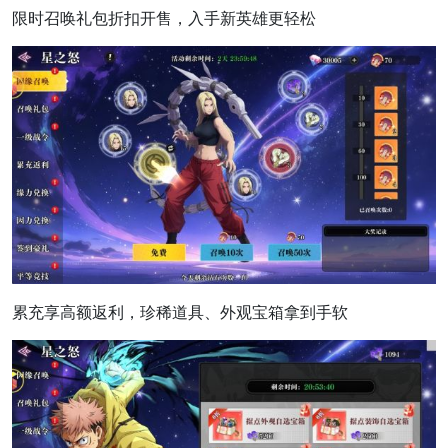
限时召唤礼包折扣开售，入手新英雄更轻松
累充享高额返利，珍稀道具、外观宝箱拿到手软