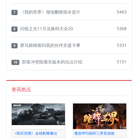
《我的世界》领地删除指令是什
5463
7
闪烁之光11月兑换码大全20
5368
8
赛马娘锻炼到底的伙伴支援卡事
5331
9
部落冲突陈塘关版本的玩法介绍
5151
10
资讯热点
《暗区突围》金钱豹雕像位
魔兽RPG踏碎三界英雄推