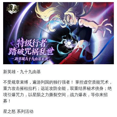
新英雄・九十九由基
不受规章束缚，遍游列国的独行强者！ 掌控虚空质能咒术，
重力攻击摧枯拉朽；远近攻防全能，双重结界秘术傍身；绝
境引爆咒力，以星陨之力撕裂空间，战力爆表，等你来招
募！
星之怒 系列活动