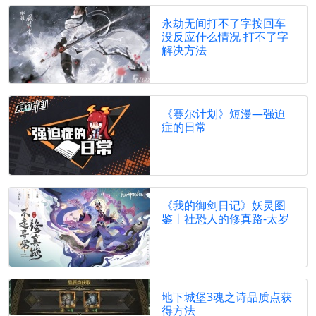
永劫无间打不了字按回车
没反应什么情况 打不了字
解决方法
《赛尔计划》短漫—强迫
症的日常
《我的御剑日记》妖灵图
鉴丨社恐人的修真路-太岁
地下城堡3魂之诗品质点获
得方法