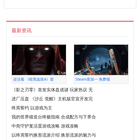
最新资讯
还活着 《暗黑血统4》迎
Steam喜加一 免费领
《影之刃零》首发实体盘成谜 玩家热议 无
进厂压盘 《沙丘 觉醒》主机版官宣开发完
终焉誓约 以游戏为主
我的世界锻造台终极指南 合成配方与下界合
中尧守护复活蛋游戏攻略 游戏攻略
以终焉誓约换形流派介绍 换形流派的魅力与