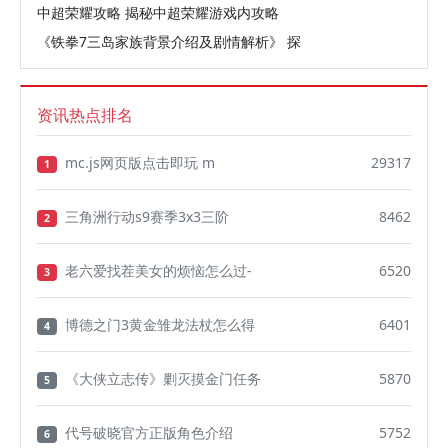
中超荣耀攻略 揭秘中超荣耀游戏内攻略
《铁拳7三岛家族背景介绍及剧情解析》 探
资讯热点排名
mc.js网页版点击即玩 m
29317
1
三角洲行动s9赛季3x3三阶
8462
2
老六爱找茬美女的烦恼怎么过-
6520
3
博德之门3黄金雏龙法杖怎么得
6401
4
《大侠立志传》剿灭摸金门任务
5870
5
代号破晓官方正版角色介绍
5752
6