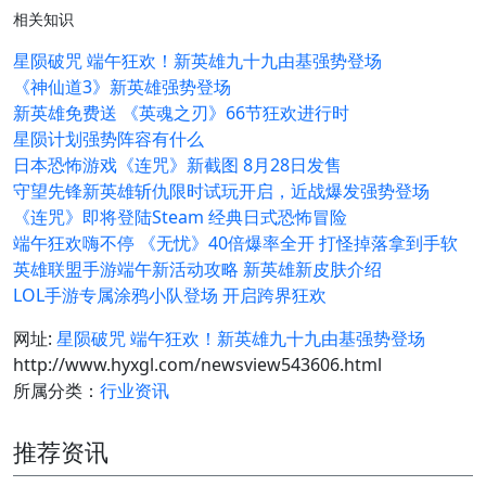
相关知识
星陨破咒 端午狂欢！新英雄九十九由基强势登场
《神仙道3》新英雄强势登场
新英雄免费送 《英魂之刃》66节狂欢进行时
星陨计划强势阵容有什么
日本恐怖游戏《连咒》新截图 8月28日发售
守望先锋新英雄斩仇限时试玩开启，近战爆发强势登场
《连咒》即将登陆Steam 经典日式恐怖冒险
端午狂欢嗨不停 《无忧》40倍爆率全开 打怪掉落拿到手软
英雄联盟手游端午新活动攻略 新英雄新皮肤介绍
LOL手游专属涂鸦小队登场 开启跨界狂欢
网址:
星陨破咒 端午狂欢！新英雄九十九由基强势登场
http://www.hyxgl.com/newsview543606.html
所属分类：
行业资讯
推荐资讯