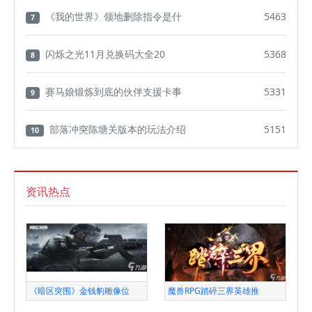
《我的世界》领地删除指令是什
5463
7
闪烁之光11月兑换码大全20
5368
8
赛马娘锻炼到底的伙伴支援卡事
5331
9
部落冲突陈塘关版本的玩法介绍
5151
10
资讯热点
《暗区突围》金钱豹雕像位
魔兽RPG踏碎三界英雄推