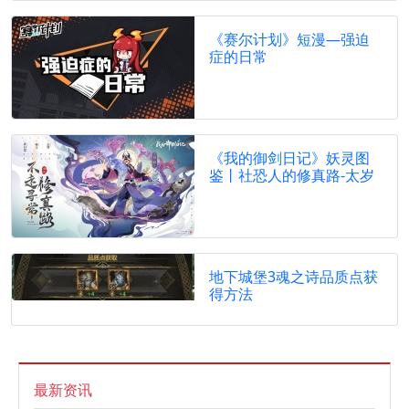
《赛尔计划》短漫—强迫
症的日常
《我的御剑日记》妖灵图
鉴丨社恐人的修真路-太岁
地下城堡3魂之诗品质点获
得方法
最新资讯