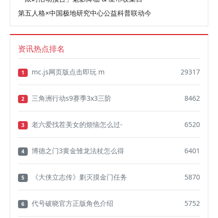
第五人格×中国极地研究中心公益科普联动今
资讯热点排名
mc.js网页版点击即玩 m
29317
1
三角洲行动s9赛季3x3三阶
8462
2
老六爱找茬美女的烦恼怎么过-
6520
3
博德之门3黄金雏龙法杖怎么得
6401
4
《大侠立志传》剿灭摸金门任务
5870
5
代号破晓官方正版角色介绍
5752
6