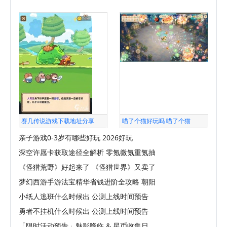
赛几传说游戏下载地址分享
喵了个猫好玩吗 喵了个猫
亲子游戏0-3岁有哪些好玩 2026好玩
深空许愿卡获取途径全解析 零氪微氪重氪抽
《怪猎荒野》好起来了 《怪猎世界》又卖了
梦幻西游手游法宝精华省钱进阶全攻略 朝阳
小纸人逃班什么时候出 公测上线时间预告
勇者不挂机什么时候出 公测上线时间预告
「限时活动预告」魅影降临 & 星币收集日