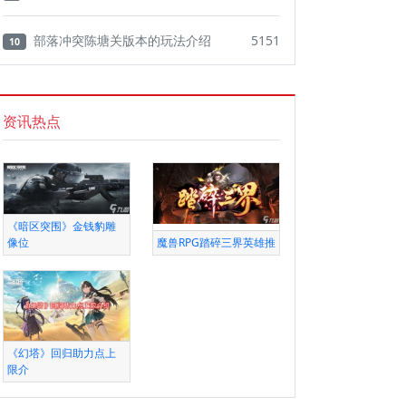
部落冲突陈塘关版本的玩法介绍
5151
10
资讯热点
《暗区突围》金钱豹雕
像位
魔兽RPG踏碎三界英雄推
《幻塔》回归助力点上
限介