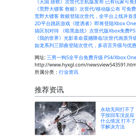
《天国 拯救》次世代主机版发布 已有玩家可免
《荒野大镖客 救赎》次世代/移动版公布 可免
荒野大镖客 救赎登陆次世代，全平台上线并首度
2D平台跳跃游戏《喷洒者》即将登陆Xbox One
搞区别对待 《暗黑血统》次世代版Xbox免费P
《我的世界》光影革命震撼降临!次世代画质升
如龙系列三部曲登陆次世代，多语言升级与优
网址:
三男一狗5全平台免费升级 PS4/Xbox O
http://www.hyxgl.com/newsview543591.htm
所属分类：
行业资讯
推荐资讯
永劫无间打不了
字按回车没反应
什么情况 打不了
字解决方法