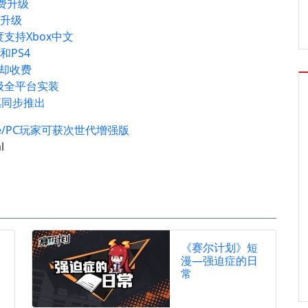
费升级
费升级
支持Xbox中文
和PS4
S却收费
级全平台实装
惠同步推出
ne/PC玩家可获次世代增强版
l
《赛尔计划》短
漫—强迫症的日
常