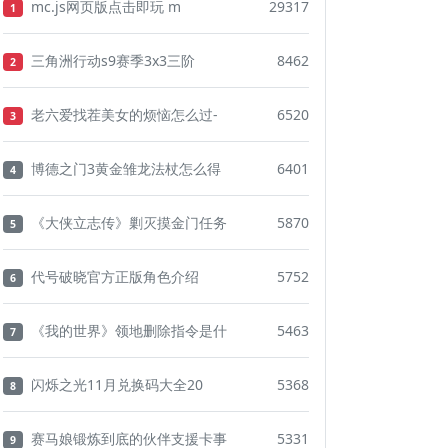
mc.js网页版点击即玩 m
29317
1
三角洲行动s9赛季3x3三阶
8462
2
老六爱找茬美女的烦恼怎么过-
6520
3
博德之门3黄金雏龙法杖怎么得
6401
4
《大侠立志传》剿灭摸金门任务
5870
5
代号破晓官方正版角色介绍
5752
6
《我的世界》领地删除指令是什
5463
7
闪烁之光11月兑换码大全20
5368
8
赛马娘锻炼到底的伙伴支援卡事
5331
9