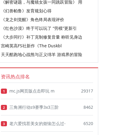
《解密谜题，与魔镜女孩一同跳跃冒险》 用
《幻兽帕鲁》发育规划心得
《龙之剑觉醒》角色终局表现评价
《红色沙漠》终于可以玩了 “劳模”更新引
《大步同行》补丁克制修复音量 称听见身边
宫崎英高FS社新作《The Duskbl
天天酷跑地心战熊与正义绵羊 游戏界的冒险
资讯热点排名
mc.js网页版点击即玩 m
29317
1
三角洲行动s9赛季3x3三阶
8462
2
老六爱找茬美女的烦恼怎么过-
6520
3