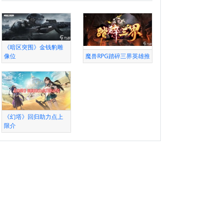
《暗区突围》金钱豹雕
像位
魔兽RPG踏碎三界英雄推
《幻塔》回归助力点上
限介