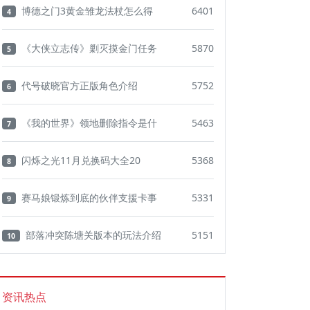
博德之门3黄金雏龙法杖怎么得
6401
4
《大侠立志传》剿灭摸金门任务
5870
5
代号破晓官方正版角色介绍
5752
6
《我的世界》领地删除指令是什
5463
7
闪烁之光11月兑换码大全20
5368
8
赛马娘锻炼到底的伙伴支援卡事
5331
9
部落冲突陈塘关版本的玩法介绍
5151
10
资讯热点