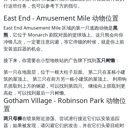
行这些任务，也可以参考下方的指引。
East End - Amusement Mile 动物位置
East End Amusement Mile 区域的第一只逃跑动物是
黑
熊
，它位于 Monarch 剧院对面的篮球场上。这只熊会向你
冲锋几次，一定要注意闪避，等它停顿的时候，就是你上前
安装追踪器的机会。
接下来，你需要在小型地铁站的广告牌下找到
五只树懒
：
第一只在地面层，位于一根大柱子后面。 第二只在某栋小建
筑的屋顶上。 第三只在前方另一栋小建筑的屋顶上。 利用钩
爪抓取到上方的钢梁，可以找到第四只。 继续向上抓取到更
高处，可以找到最后一只树懒。
Gotham Village - Robinson Park 动物位
置
两只母狮
在喷泉附近游荡。尝试潜行接近它们以安装追踪
器；如果被发现，请闪避它们的攻击，并在它们头晕目眩时