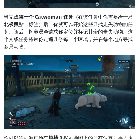
当完成
第一个 Catwoman 任务
（在该任务中你需要给一只
北极熊
贴上标签）后，你就可以开始这些寻找走失动物的任
务。随后，饲养员会请求你定位并标记其余的走失动物。这
个支线任务将带你走遍几乎每一个区域，并在每个地方寻找
多只动物。
你可以等到解锁所有
塔楼
并揭示地图上的所有位置后再去执