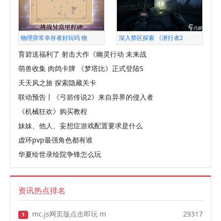
物理异常幸存者好玩吗 物
深入禁区探索 《潜行者2
育碧送福利了 射击大作《幽灵行动 未来战
萌兽收集 肉鸽卡牌 《梦塔比》正式登陆S
天天风之旅 探索隐藏关卡
联动预告丨《弓箭传说2》来自异界的侵入者
《机械狂欢》购买教程
妹妹、他人、妄想症游戏配置要求是什么
虚环pvp最强角色都有谁
华夏绘世录绘院争锋怎么玩
资讯热点排名
mc.js网页版点击即玩 m
29317
1