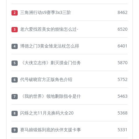
三角洲行动s9赛季3x3三阶
8462
2
老六爱找茬美女的烦恼怎么过-
6520
3
博德之门3黄金雏龙法杖怎么得
6401
4
《大侠立志传》剿灭摸金门任务
5870
5
代号破晓官方正版角色介绍
5752
6
《我的世界》领地删除指令是什
5463
7
闪烁之光11月兑换码大全20
5368
8
赛马娘锻炼到底的伙伴支援卡事
5331
9