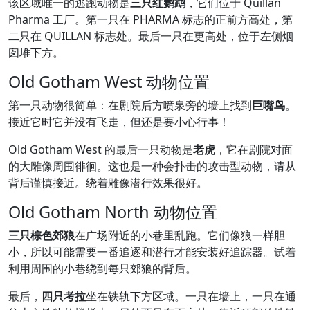
该区域唯一的逃跑动物是
三只红鹦鹉
，它们位于 Quillan
Pharma 工厂。第一只在 PHARMA 标志的正前方高处，第
二只在 QUILLAN 标志处。最后一只在更高处，位于左侧烟
囱堆下方。
Old Gotham West 动物位置
第一只动物很简单：在剧院后方喷泉旁的墙上找到
巨嘴鸟
。
接近它时它并没有飞走，但还是要小心行事！
Old Gotham West 的最后一只动物是
老虎
，它在剧院对面
的大雕像周围徘徊。这也是一种会扑击的攻击型动物，请从
背后谨慎接近。绕着雕像潜行效果很好。
Old Gotham North 动物位置
三只棕色郊狼
在广场附近的小巷里乱跑。它们像狼一样胆
小，所以可能需要一番追逐和潜行才能安装好追踪器。试着
利用周围的小巷绕到每只郊狼的背后。
最后，
四只考拉
坐在铁轨下方区域。一只在墙上，一只在通