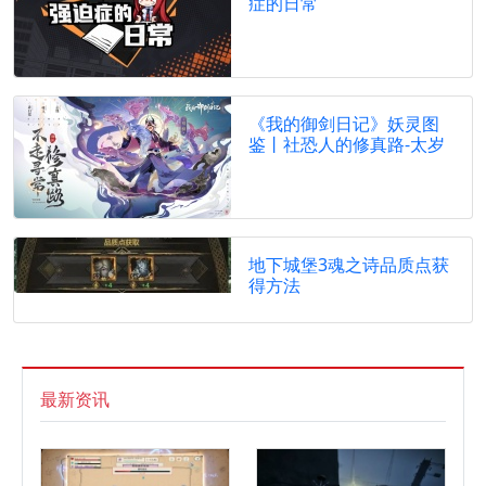
症的日常
《我的御剑日记》妖灵图
鉴丨社恐人的修真路-太岁
地下城堡3魂之诗品质点获
得方法
最新资讯