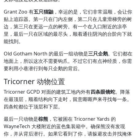
Grant Zoo 有
五只猫鼬
，幸运的是，它们非常温顺，会让你
贴上追踪器。第一只在门内左侧，第二只在儿童滑梯旁的树
边，第三只在更远一点的树旁。有一个在入口附近的凉亭
里，最后一只在区域的最尽头，顺着通往阴沟的台阶向下就
能找到。
Old Gotham North 的最后一组动物是
三只企鹅
。它们都在
地面上，所以这次不需要钩爪。不过它们有点神经质，你需
要利用小巷潜行到每只企鹅的背后。
Tricorner 动物位置
Tricorner GCPD 对面的建筑工地内外有
四条眼镜蛇
。降落
在最顶层，顺着结构向下走时，留意嘶嘶声来寻找每一条。
四条蛇都位于顶层和下层。
最后一只动物是
棕熊
，它被困在 Tricorner Yards 的
WayneTech 大楼附近的蓝色集装箱中。确保熊没有发现
你，并从背后潜行。如果它看到了你，请躲避攻击并找掩体