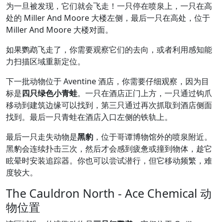
为一旦被发现，它们就会飞走！一只停在喷泉上，一只在高
处的 Miller And Moore 大楼左侧，最后一只在高处，位于
Miller And Moore 大楼对面。
如果鹦鹉飞走了，你需要观察它们的去向，或者利用感知能
力扫描区域重新定位。
下一批动物位于 Aventine 酒店，你需要仔细观察，因为目
标是
四只绿色小青蛙
。一只在酒店正门上方，一只通过钩爪
移动到建筑边缘可以找到，第三只通过再次抓取到酒店侧面
找到。最后一只青蛙在酒店入口左侧的铁轨上。
最后一只走失动物是
黑豹
，位于哥谭博物馆外的喷泉附近。
黑豹会连续扑击三次，然后才会感到疲惫或撞到物体，趁它
眩晕时安装追踪器。你也可以尝试潜行，但它移动频繁，难
度较大。
The Cauldron North - Ace Chemical 动
物位置