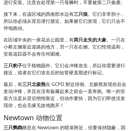
进行安装。注意在处理第一只母狮时，不要被第二只偷袭。
接下来，在该区域的西南部水边有
三只狼
。它们非常胆小，
所以你必须从背后潜行接近。如果被它们发现，它们只会不
停地跑动。
在区域中央的一座花丛公园里，有
两只走失的大象
。一只在
小桥左侧靠近道路的地方，另一只在右侧。它们性情温和，
安装追踪器不会有任何困难。
三只豹子
位于植物园外。它们会冲锋攻击，所以你需要潜行
接近，或者在它们攻击后的短暂硬直期进行标记。
最后，有
三只北极熊
在 GCPD 附近徘徊。北极熊发现你后会
发动冲锋，并且在没有躲藏起来之前会一直奔跑。唯一的安
装方法是从背后悄悄靠近，但动作要快，因为它们即使没发
现你，也会无缘无故地跑开！
Newtown 动物位置
三只鹦鹉
栖息在 Newtown 的喷泉附近，但要保持隐蔽，因