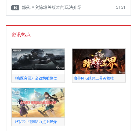
部落冲突陈塘关版本的玩法介绍
5151
10
资讯热点
《暗区突围》金钱豹雕像位
魔兽RPG踏碎三界英雄推
《幻塔》回归助力点上限介