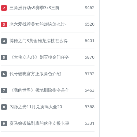
三角洲行动s9赛季3x3三阶
8462
2
老六爱找茬美女的烦恼怎么过-
6520
3
博德之门3黄金雏龙法杖怎么得
6401
4
《大侠立志传》剿灭摸金门任务
5870
5
代号破晓官方正版角色介绍
5752
6
《我的世界》领地删除指令是什
5463
7
闪烁之光11月兑换码大全20
5368
8
赛马娘锻炼到底的伙伴支援卡事
5331
9