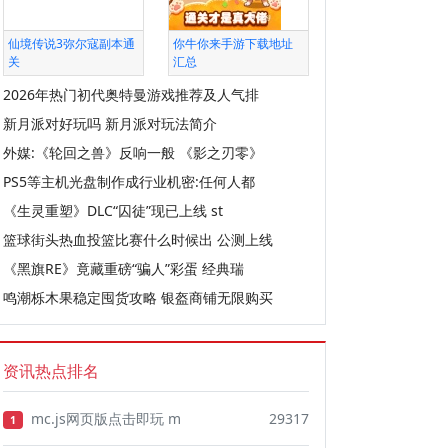
仙境传说3弥尔寇副本通
你牛你来手游下载地址
关
汇总
2026年热门初代奥特曼游戏推荐及人气排
新月派对好玩吗 新月派对玩法简介
外媒:《轮回之兽》反响一般 《影之刃零》
PS5等主机光盘制作成行业机密:任何人都
《生灵重塑》DLC“囚徒”现已上线 st
篮球街头热血投篮比赛什么时候出 公测上线
《黑旗RE》竟藏重磅“骗人”彩蛋 经典瑞
鸣潮栎木果稳定囤货攻略 银盔商铺无限购买
资讯热点排名
mc.js网页版点击即玩 m
29317
1