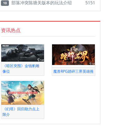
部落冲突陈塘关版本的玩法介绍
5151
10
资讯热点
《暗区突围》金钱豹雕
像位
魔兽RPG踏碎三界英雄推
《幻塔》回归助力点上
限介