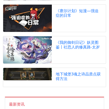
《赛尔计划》短漫—强迫
症的日常
《我的御剑日记》妖灵图
鉴丨社恐人的修真路-太岁
地下城堡3魂之诗品质点获
得方法
最新资讯