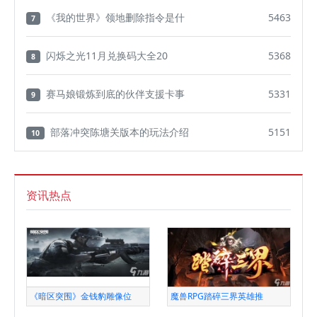
《我的世界》领地删除指令是什
5463
7
闪烁之光11月兑换码大全20
5368
8
赛马娘锻炼到底的伙伴支援卡事
5331
9
部落冲突陈塘关版本的玩法介绍
5151
10
资讯热点
《暗区突围》金钱豹雕像位
魔兽RPG踏碎三界英雄推