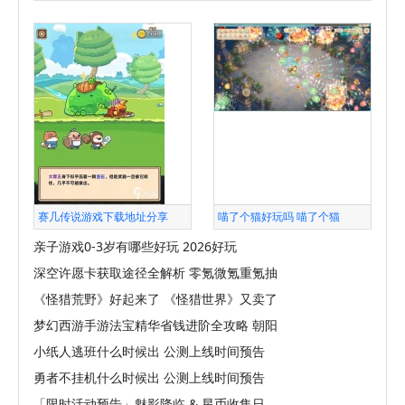
赛几传说游戏下载地址分享
喵了个猫好玩吗 喵了个猫
亲子游戏0-3岁有哪些好玩 2026好玩
深空许愿卡获取途径全解析 零氪微氪重氪抽
《怪猎荒野》好起来了 《怪猎世界》又卖了
梦幻西游手游法宝精华省钱进阶全攻略 朝阳
小纸人逃班什么时候出 公测上线时间预告
勇者不挂机什么时候出 公测上线时间预告
「限时活动预告」魅影降临 & 星币收集日