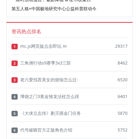
第五人格×中国极地研究中心公益科普联动今
资讯热点排名
mc.js网页版点击即玩 m
29317
1
三角洲行动s9赛季3x3三阶
8462
2
老六爱找茬美女的烦恼怎么过-
6520
3
博德之门3黄金雏龙法杖怎么得
6401
4
《大侠立志传》剿灭摸金门任务
5870
5
代号破晓官方正版角色介绍
5752
6