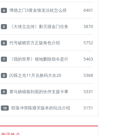
博德之门3黄金雏龙法杖怎么得
6401
4
《大侠立志传》剿灭摸金门任务
5870
5
代号破晓官方正版角色介绍
5752
6
《我的世界》领地删除指令是什
5463
7
闪烁之光11月兑换码大全20
5368
8
赛马娘锻炼到底的伙伴支援卡事
5331
9
部落冲突陈塘关版本的玩法介绍
5151
10
资讯热点