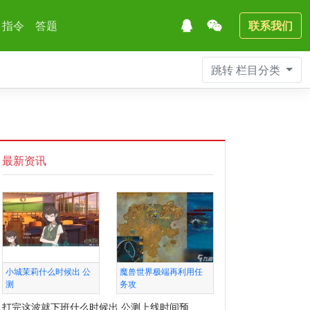
指令
答题
联系我们
跳转
栏目分类
最新资讯
小城茉莉什么时候出 公
魔兽世界极端再利用任
测
务攻
打完这波就下班什么时候出 公测上线时间预