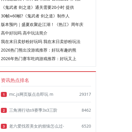
《鬼武者 剑之道》通关需要20小时 提供
30帧≈60帧?《鬼武者 剑之道》制作人
版本预约｜盛夏欢聚赴江湖！《热江》周年庆
高中好玩吗 高中玩法简介
我在末日卖炒粉好玩吗 我在末日卖炒粉玩法
2026热门熊出没游戏推荐：好玩有趣的熊
2026年热门赛车吃鸡游戏推荐：好玩又上
资讯热点排名
mc.js网页版点击即玩 m
29317
1
三角洲行动s9赛季3x3三阶
8462
2
老六爱找茬美女的烦恼怎么过-
6520
3