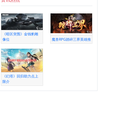
《暗区突围》金钱豹雕
像位
魔兽RPG踏碎三界英雄推
《幻塔》回归助力点上
限介