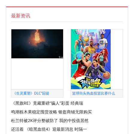
最新资讯
《生灵重塑》DLC“囚徒
篮球街头热血投篮比赛什么
《黑旗RE》竟藏重磅“骗人”彩蛋 经典瑞
鸣潮栎木果稳定囤货攻略 银盔商铺无限购买
杜兰特被2K评分整破防了 我的中投值居然
还活着 《暗黑血统4》迎最新消息 时隔一