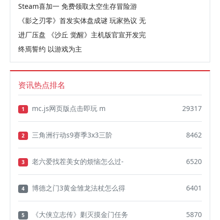
Steam喜加一 免费领取太空生存冒险游
《影之刃零》首发实体盘成谜 玩家热议 无
进厂压盘 《沙丘 觉醒》主机版官宣开发完
终焉誓约 以游戏为主
资讯热点排名
mc.js网页版点击即玩 m
29317
1
三角洲行动s9赛季3x3三阶
8462
2
老六爱找茬美女的烦恼怎么过-
6520
3
博德之门3黄金雏龙法杖怎么得
6401
4
《大侠立志传》剿灭摸金门任务
5870
5