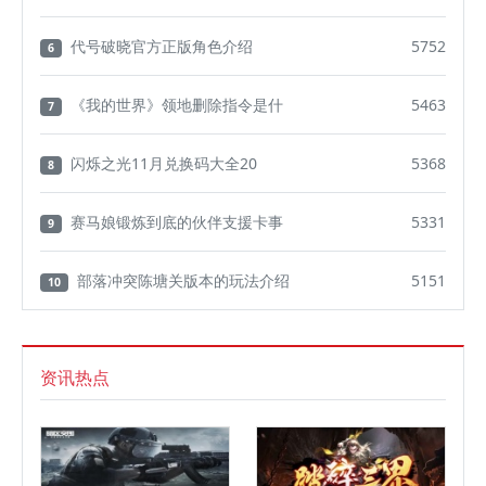
代号破晓官方正版角色介绍
5752
6
《我的世界》领地删除指令是什
5463
7
闪烁之光11月兑换码大全20
5368
8
赛马娘锻炼到底的伙伴支援卡事
5331
9
部落冲突陈塘关版本的玩法介绍
5151
10
资讯热点