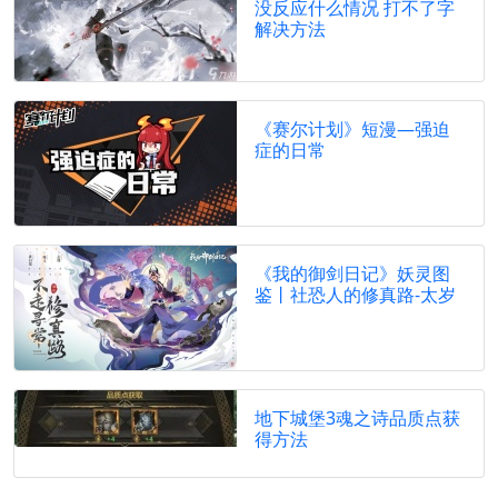
没反应什么情况 打不了字
解决方法
《赛尔计划》短漫—强迫
症的日常
《我的御剑日记》妖灵图
鉴丨社恐人的修真路-太岁
地下城堡3魂之诗品质点获
得方法