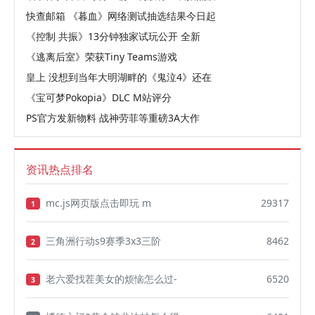
快查邮箱 《暮血》网络测试抽选结果今日起
《控制 共振》13分钟独家试玩公开 全新
《逃离后室》荣获Tiny Teams游戏
皇上 没想到当年大明湖畔的《鬼泣4》还在
《宝可梦Pokopia》DLC M站评分
PS官方发新物料 战神劳菲等重磅3A大作
资讯热点排名
mc.js网页版点击即玩 m
29317
1
三角洲行动s9赛季3x3三阶
8462
2
老六爱找茬美女的烦恼怎么过-
6520
3