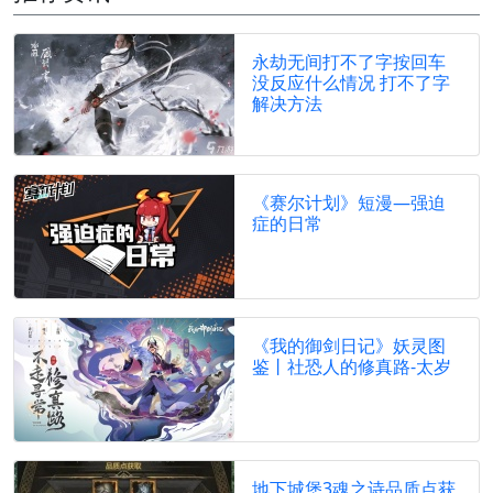
永劫无间打不了字按回车
没反应什么情况 打不了字
解决方法
《赛尔计划》短漫—强迫
症的日常
《我的御剑日记》妖灵图
鉴丨社恐人的修真路-太岁
地下城堡3魂之诗品质点获