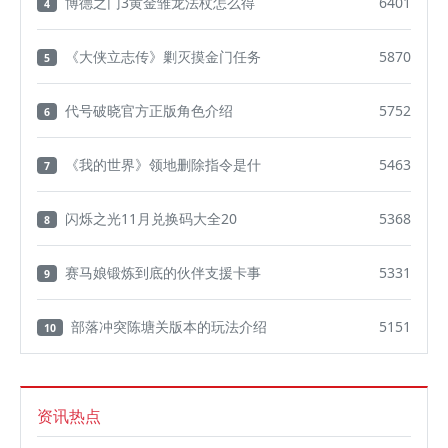
博德之门3黄金雏龙法杖怎么得
6401
4
《大侠立志传》剿灭摸金门任务
5870
5
代号破晓官方正版角色介绍
5752
6
《我的世界》领地删除指令是什
5463
7
闪烁之光11月兑换码大全20
5368
8
赛马娘锻炼到底的伙伴支援卡事
5331
9
部落冲突陈塘关版本的玩法介绍
5151
10
资讯热点